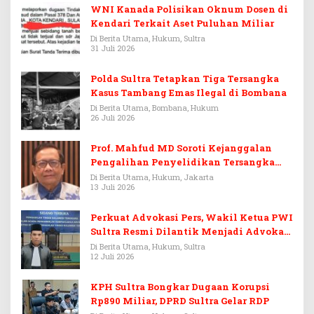
WNI Kanada Polisikan Oknum Dosen di
Kendari Terkait Aset Puluhan Miliar
Di Berita Utama, Hukum, Sultra
31 Juli 2026
Polda Sultra Tetapkan Tiga Tersangka
Kasus Tambang Emas Ilegal di Bombana
Di Berita Utama, Bombana, Hukum
26 Juli 2026
Prof. Mahfud MD Soroti Kejanggalan
Pengalihan Penyelidikan Tersangka
Febrie Adriansyah
Di Berita Utama, Hukum, Jakarta
13 Juli 2026
Perkuat Advokasi Pers, Wakil Ketua PWI
Sultra Resmi Dilantik Menjadi Advokat
PERADI
Di Berita Utama, Hukum, Sultra
12 Juli 2026
KPH Sultra Bongkar Dugaan Korupsi
Rp890 Miliar, DPRD Sultra Gelar RDP