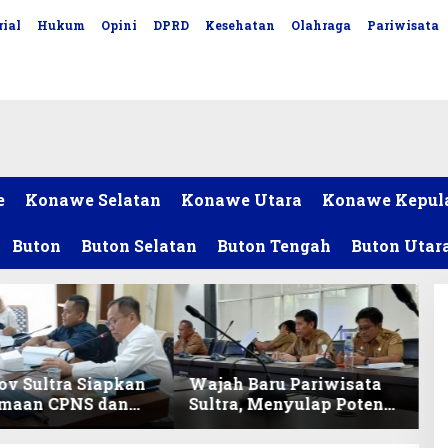
ial
Hukum
Opini
DPRD
Kesehatan
Olahraga
Pariwisata
e
Konawe Selatan
Konawe Utara
Konawe Kepul
Buton
Buton Selatan
Buton Tengah
Buton Utar
v Sultra Siapkan
Wajah Baru Pariwisata
imaan CPNS dan
Sultra, Menyulap Potensi
027, DPRD Sultra
Lokal Lewat Sentuhan
 Formasi
Digital dan Penguatan