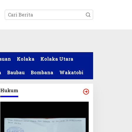
tutup
auan
Kolaka
Kolaka Utara
a
Baubau
Bombana
Wakatobi
Hukum