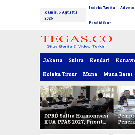
L
Indeks Berita
Advetor
tutup
e
Kamis, 6 Agustus
w
2026
a
Pendidikan
t
i
k
e
k
o
Jakarta
Sultra
Kendari
Konaw
n
t
Kolaka Timur
Muna
Muna Barat
e
n
DPRD Sultra Harmonisasi
Pempro
KUA-PPAS 2027, Prioritas
Pener
Pendidikan, Kebudayaan,
PPPK 2
dan Pelunasan Utang
Desak