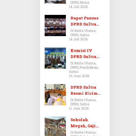
DPRD, Muna
Dugaan Jual
14 Juli 2026
Beli Tanah
Bermasalah di
Rapat Pansus
Muna
DPRD Sultra
Diskors Dua
Di Berita Utama,
DPRD, Sultra
Kali Akibat
14 Juli 2026
Ketidakhadira
n Pj Sekda
Komisi IV
DPRD Sultra
Kawal Hak
Di Berita Utama,
DPRD, Pendidikan,
Guru,
Sultra
Rencanakan
15 Juni 2026
Revisi Perda
Pendidikan
DPRD Sultra
Resmi Kirim
Aspirasi Tolak
Di Berita Utama,
DPRD, Sultra
Peraturan
11 Juni 2026
BPOM No. 5
Tahun 2026 ke
Sekolah
Komisi IX DPR
Megah, Gaji
RI
Guru Berdarah-
Di Berita Utama,