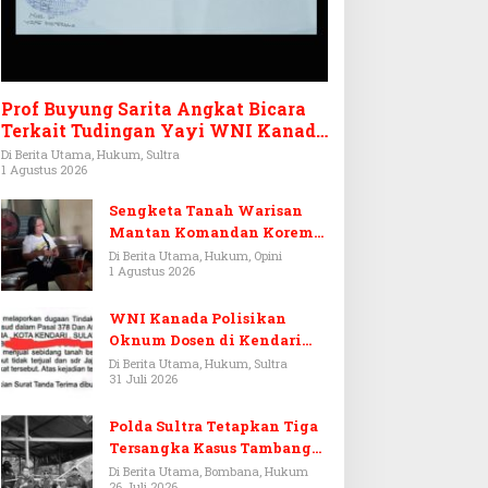
Prof Buyung Sarita Angkat Bicara
Terkait Tudingan Yayi WNI Kanada
Ditagih Utang Rp3,6 Miliar
Di Berita Utama, Hukum, Sultra
1 Agustus 2026
Sengketa Tanah Warisan
Mantan Komandan Korem
143/HO, Ketika Warisan
Di Berita Utama, Hukum, Opini
1 Agustus 2026
Menjadi Arena Pemerasan
WNI Kanada Polisikan
Oknum Dosen di Kendari
Terkait Aset Puluhan Miliar
Di Berita Utama, Hukum, Sultra
31 Juli 2026
Polda Sultra Tetapkan Tiga
Tersangka Kasus Tambang
Emas Ilegal di Bombana
Di Berita Utama, Bombana, Hukum
26 Juli 2026