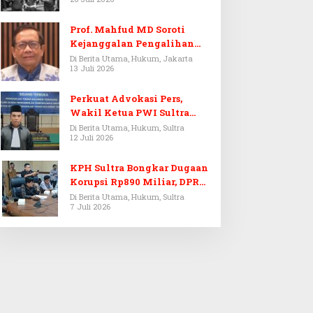
Prof. Mahfud MD Soroti
Kejanggalan Pengalihan
Penyelidikan Tersangka
Di Berita Utama, Hukum, Jakarta
13 Juli 2026
Febrie Adriansyah
Perkuat Advokasi Pers,
Wakil Ketua PWI Sultra
Resmi Dilantik Menjadi
Di Berita Utama, Hukum, Sultra
12 Juli 2026
Advokat PERADI
KPH Sultra Bongkar Dugaan
Korupsi Rp890 Miliar, DPRD
Sultra Gelar RDP
Di Berita Utama, Hukum, Sultra
7 Juli 2026