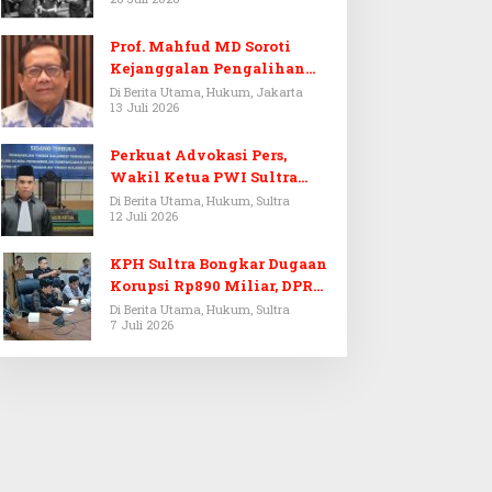
Prof. Mahfud MD Soroti
Kejanggalan Pengalihan
Penyelidikan Tersangka
Di Berita Utama, Hukum, Jakarta
13 Juli 2026
Febrie Adriansyah
Perkuat Advokasi Pers,
Wakil Ketua PWI Sultra
Resmi Dilantik Menjadi
Di Berita Utama, Hukum, Sultra
12 Juli 2026
Advokat PERADI
KPH Sultra Bongkar Dugaan
Korupsi Rp890 Miliar, DPRD
Sultra Gelar RDP
Di Berita Utama, Hukum, Sultra
7 Juli 2026