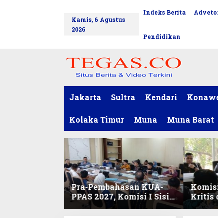
L
Indeks Berita
Advetor
tutup
e
Kamis, 6 Agustus
w
2026
a
Pendidikan
t
i
k
e
k
o
Jakarta
Sultra
Kendari
Konaw
n
t
Kolaka Timur
Muna
Muna Barat
e
n
Pra-Pembahasan KUA-
Komisi
PPAS 2027, Komisi I Sisir
Kritis
Program Prioritas
Harmo
Berkelanjutan
2027 d