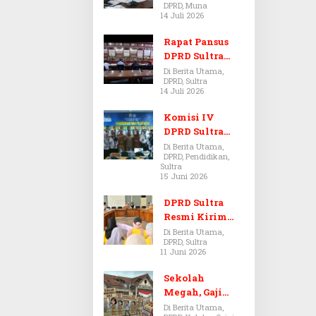
DPRD, Muna
Dugaan Jual
14 Juli 2026
Beli Tanah
Bermasalah di
Rapat Pansus
Muna
DPRD Sultra
Diskors Dua
Di Berita Utama,
DPRD, Sultra
Kali Akibat
14 Juli 2026
Ketidakhadira
n Pj Sekda
Komisi IV
DPRD Sultra
Kawal Hak
Di Berita Utama,
DPRD, Pendidikan,
Guru,
Sultra
Rencanakan
15 Juni 2026
Revisi Perda
Pendidikan
DPRD Sultra
Resmi Kirim
Aspirasi Tolak
Di Berita Utama,
DPRD, Sultra
Peraturan
11 Juni 2026
BPOM No. 5
Tahun 2026 ke
Sekolah
Komisi IX DPR
Megah, Gaji
RI
Guru Berdarah-
Di Berita Utama,