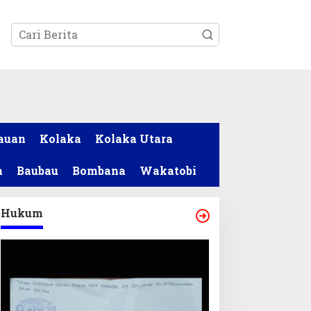
tutup
auan
Kolaka
Kolaka Utara
a
Baubau
Bombana
Wakatobi
Hukum