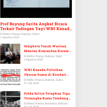
Prof Buyung Sarita Angkat Bicara
Terkait Tudingan Yayi WNI Kanada
Ditagih Utang Rp3,6 Miliar
Di Berita Utama, Hukum, Sultra
1 Agustus 2026
Sengketa Tanah Warisan
Mantan Komandan Korem
143/HO, Ketika Warisan
Di Berita Utama, Hukum, Opini
1 Agustus 2026
Menjadi Arena Pemerasan
WNI Kanada Polisikan
Oknum Dosen di Kendari
Terkait Aset Puluhan Miliar
Di Berita Utama, Hukum, Sultra
31 Juli 2026
Polda Sultra Tetapkan Tiga
Tersangka Kasus Tambang
Emas Ilegal di Bombana
Di Berita Utama, Bombana, Hukum
26 Juli 2026