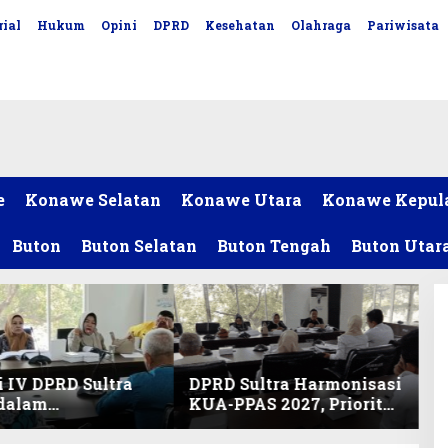
ial
Hukum
Opini
DPRD
Kesehatan
Olahraga
Pariwisata
e
Konawe Selatan
Konawe Utara
Konawe Kepul
Buton
Buton Selatan
Buton Tengah
Buton Utar
 IV DPRD Sultra
DPRD Sultra Harmonisasi
 dalam
KUA-PPAS 2027, Prioritas
nisasi KUA-PPAS
Pendidikan, Kebudayaan,
an Perubahan
dan Pelunasan Utang