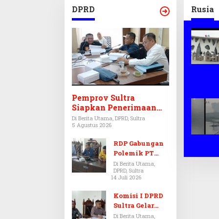
APBD 
DPRD
Rusia
Pemprov Sultra
Siapkan Penerimaan
CPNS dan PPPK 2027,
Di Berita Utama, DPRD, Sultra
5 Agustus 2026
DPRD Sultra Desak
Formasi Disabilitas
RDP Gabungan
Polemik PT
Antam-SJS
Di Berita Utama,
DPRD, Sultra
Kolaka
14 Juli 2026
Ditunda,
Komisi III dan
Komisi I DPRD
IV Menunggu
Sultra Gelar
Hasil Audit BPK
RDP, Ungkap
Di Berita Utama,