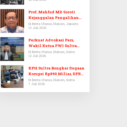
Prof. Mahfud MD Soroti
Kejanggalan Pengalihan
Penyelidikan Tersangka
Di Berita Utama, Hukum, Jakarta
13 Juli 2026
Febrie Adriansyah
Perkuat Advokasi Pers,
Wakil Ketua PWI Sultra
Resmi Dilantik Menjadi
Di Berita Utama, Hukum, Sultra
12 Juli 2026
Advokat PERADI
KPH Sultra Bongkar Dugaan
Korupsi Rp890 Miliar, DPRD
Sultra Gelar RDP
Di Berita Utama, Hukum, Sultra
7 Juli 2026