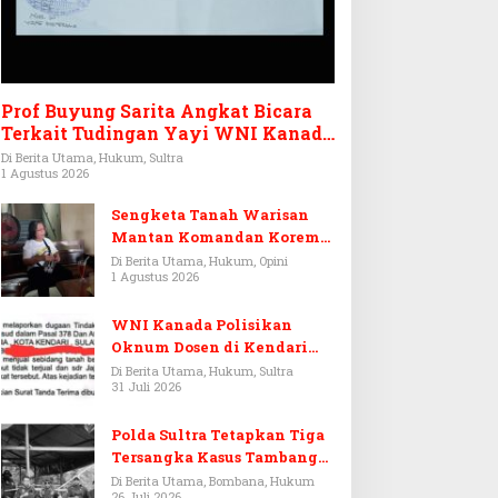
Prof Buyung Sarita Angkat Bicara
Terkait Tudingan Yayi WNI Kanada
Ditagih Utang Rp3,6 Miliar
Di Berita Utama, Hukum, Sultra
1 Agustus 2026
Sengketa Tanah Warisan
Mantan Komandan Korem
143/HO, Ketika Warisan
Di Berita Utama, Hukum, Opini
1 Agustus 2026
Menjadi Arena Pemerasan
WNI Kanada Polisikan
Oknum Dosen di Kendari
Terkait Aset Puluhan Miliar
Di Berita Utama, Hukum, Sultra
31 Juli 2026
Polda Sultra Tetapkan Tiga
Tersangka Kasus Tambang
Emas Ilegal di Bombana
Di Berita Utama, Bombana, Hukum
26 Juli 2026