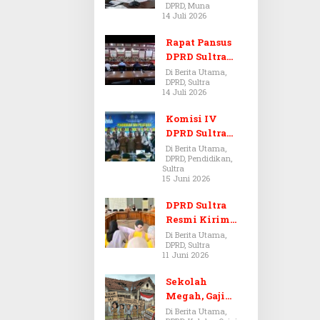
DPRD, Muna
Dugaan Jual
14 Juli 2026
Beli Tanah
Bermasalah di
Rapat Pansus
Muna
DPRD Sultra
Diskors Dua
Di Berita Utama,
DPRD, Sultra
Kali Akibat
14 Juli 2026
Ketidakhadira
n Pj Sekda
Komisi IV
DPRD Sultra
Kawal Hak
Di Berita Utama,
DPRD, Pendidikan,
Guru,
Sultra
Rencanakan
15 Juni 2026
Revisi Perda
Pendidikan
DPRD Sultra
Resmi Kirim
Aspirasi Tolak
Di Berita Utama,
DPRD, Sultra
Peraturan
11 Juni 2026
BPOM No. 5
Tahun 2026 ke
Sekolah
Komisi IX DPR
Megah, Gaji
RI
Guru Berdarah-
Di Berita Utama,