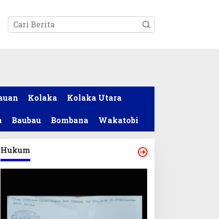
tutup
auan
Kolaka
Kolaka Utara
a
Baubau
Bombana
Wakatobi
Hukum