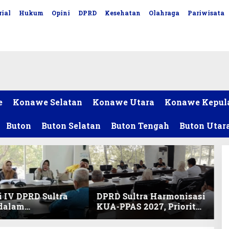
ial
Hukum
Opini
DPRD
Kesehatan
Olahraga
Pariwisata
e
Konawe Selatan
Konawe Utara
Konawe Kepul
Buton
Buton Selatan
Buton Tengah
Buton Utar
 IV DPRD Sultra
DPRD Sultra Harmonisasi
 dalam
KUA-PPAS 2027, Prioritas
nisasi KUA-PPAS
Pendidikan, Kebudayaan,
an Perubahan
dan Pelunasan Utang