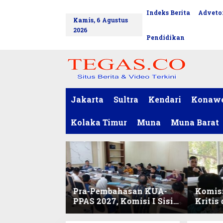
L
Indeks Berita
Advetor
tutup
e
Kamis, 6 Agustus
w
2026
a
Pendidikan
t
i
k
e
k
o
Jakarta
Sultra
Kendari
Konaw
n
t
Kolaka Timur
Muna
Muna Barat
e
n
Pra-Pembahasan KUA-
Komisi
PPAS 2027, Komisi I Sisir
Kritis
Program Prioritas
Harmo
Berkelanjutan
2027 d