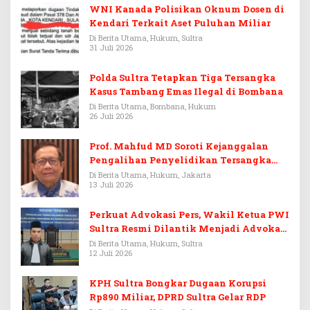
WNI Kanada Polisikan Oknum Dosen di
Kendari Terkait Aset Puluhan Miliar
Di Berita Utama, Hukum, Sultra
31 Juli 2026
Polda Sultra Tetapkan Tiga Tersangka
Kasus Tambang Emas Ilegal di Bombana
Di Berita Utama, Bombana, Hukum
26 Juli 2026
Prof. Mahfud MD Soroti Kejanggalan
Pengalihan Penyelidikan Tersangka
Febrie Adriansyah
Di Berita Utama, Hukum, Jakarta
13 Juli 2026
Perkuat Advokasi Pers, Wakil Ketua PWI
Sultra Resmi Dilantik Menjadi Advokat
PERADI
Di Berita Utama, Hukum, Sultra
12 Juli 2026
KPH Sultra Bongkar Dugaan Korupsi
Rp890 Miliar, DPRD Sultra Gelar RDP