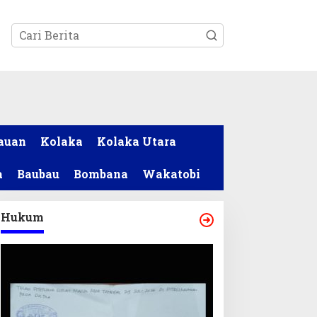
tutup
auan
Kolaka
Kolaka Utara
a
Baubau
Bombana
Wakatobi
Hukum