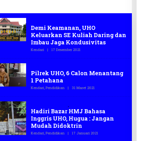
litas
Ekraf
UHO
Demi Keamanan, UHO
Keluarkan SE Kuliah Daring dan
Imbau Jaga Kondusivitas
Kendari
|
17 Desember 2021
O
L
E
H
UHO
T
Pilrek UHO, 6 Calon Menantang
E
G
1 Petahana
A
S
Kendari
,
Pendidikan
|
31 Maret 2021
O
.
L
C
E
O
H
HMJ Bahasa Inggris
,
UHO
T
Hadiri Bazar HMJ Bahasa
E
G
Inggris UHO, Hugua : Jangan
A
S
Mudah Didoktrin
.
C
Kendari
,
Pendidikan
|
17 Januari 2021
O
O
L