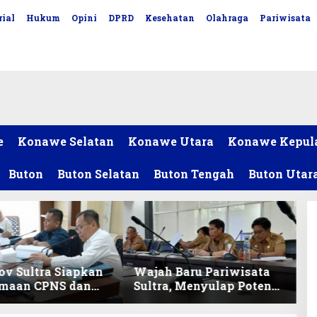
ial
Hukum
Opini
DPRD
Kesehatan
Olahraga
Pariwisata
e
Konawe Selatan
Konawe Utara
Konawe Kepul
Buton
Buton Selatan
Buton Tengah
Buton Utar
v Sultra Siapkan
Wajah Baru Pariwisata
imaan CPNS dan
Sultra, Menyulap Potensi
027, DPRD Sultra
Lokal Lewat Sentuhan
 Formasi
Digital dan Penguatan