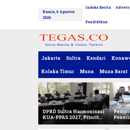
L
Indeks Berita
Advetor
tutup
e
Kamis, 6 Agustus
w
2026
a
Pendidikan
t
i
k
e
k
o
Jakarta
Sultra
Kendari
Konaw
n
t
Kolaka Timur
Muna
Muna Barat
e
n
DPRD Sultra Harmonisasi
Pempro
KUA-PPAS 2027, Prioritas
Pener
Pendidikan, Kebudayaan,
PPPK 2
dan Pelunasan Utang
Desak