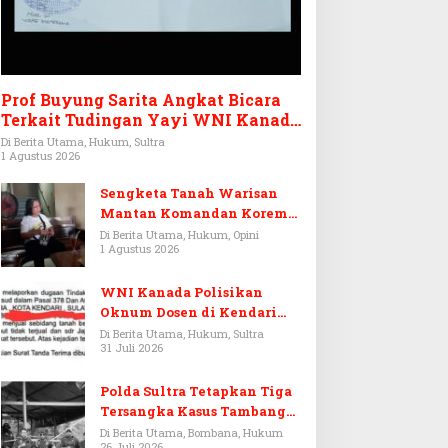
Prof Buyung Sarita Angkat Bicara
Terkait Tudingan Yayi WNI Kanada
Ditagih Utang Rp3,6 Miliar
Di Berita Utama, Hukum, Sultra
1 Agustus 2026
Sengketa Tanah Warisan
Mantan Komandan Korem
143/HO, Ketika Warisan
Di Berita Utama, Hukum, Opini
1 Agustus 2026
Menjadi Arena Pemerasan
WNI Kanada Polisikan
Oknum Dosen di Kendari
Terkait Aset Puluhan Miliar
Di Berita Utama, Hukum, Sultra
31 Juli 2026
Polda Sultra Tetapkan Tiga
Tersangka Kasus Tambang
Emas Ilegal di Bombana
Di Berita Utama, Bombana, Hukum
26 Juli 2026