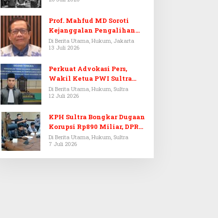
Prof. Mahfud MD Soroti
Kejanggalan Pengalihan
Penyelidikan Tersangka
Di Berita Utama, Hukum, Jakarta
13 Juli 2026
Febrie Adriansyah
Perkuat Advokasi Pers,
Wakil Ketua PWI Sultra
Resmi Dilantik Menjadi
Di Berita Utama, Hukum, Sultra
12 Juli 2026
Advokat PERADI
KPH Sultra Bongkar Dugaan
Korupsi Rp890 Miliar, DPRD
Sultra Gelar RDP
Di Berita Utama, Hukum, Sultra
7 Juli 2026