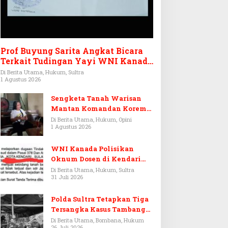
Prof Buyung Sarita Angkat Bicara
Terkait Tudingan Yayi WNI Kanada
Ditagih Utang Rp3,6 Miliar
Di Berita Utama, Hukum, Sultra
1 Agustus 2026
Sengketa Tanah Warisan
Mantan Komandan Korem
143/HO, Ketika Warisan
Di Berita Utama, Hukum, Opini
1 Agustus 2026
Menjadi Arena Pemerasan
WNI Kanada Polisikan
Oknum Dosen di Kendari
Terkait Aset Puluhan Miliar
Di Berita Utama, Hukum, Sultra
31 Juli 2026
Polda Sultra Tetapkan Tiga
Tersangka Kasus Tambang
Emas Ilegal di Bombana
Di Berita Utama, Bombana, Hukum
26 Juli 2026