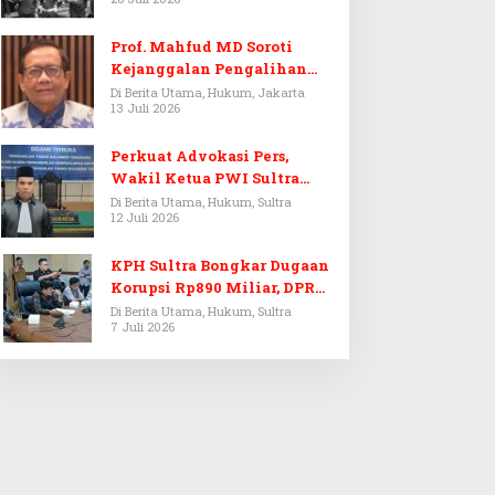
Prof. Mahfud MD Soroti
Kejanggalan Pengalihan
Penyelidikan Tersangka
Di Berita Utama, Hukum, Jakarta
13 Juli 2026
Febrie Adriansyah
Perkuat Advokasi Pers,
Wakil Ketua PWI Sultra
Resmi Dilantik Menjadi
Di Berita Utama, Hukum, Sultra
12 Juli 2026
Advokat PERADI
KPH Sultra Bongkar Dugaan
Korupsi Rp890 Miliar, DPRD
Sultra Gelar RDP
Di Berita Utama, Hukum, Sultra
7 Juli 2026