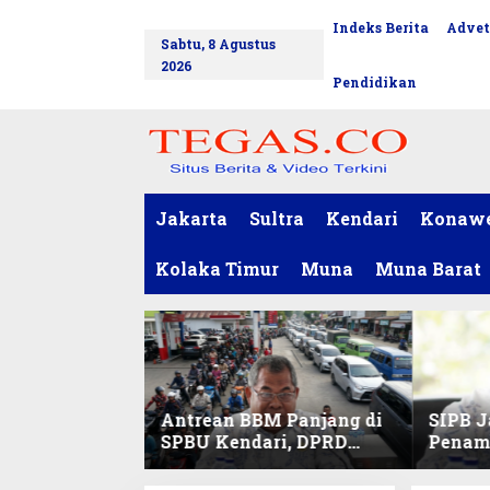
L
Indeks Berita
Advet
tutup
e
Sabtu, 8 Agustus
w
2026
a
Pendidikan
t
i
k
e
k
o
Jakarta
Sultra
Kendari
Konaw
n
t
Kolaka Timur
Muna
Muna Barat
e
n
Antrean BBM Panjang di
SIPB J
SPBU Kendari, DPRD
Penam
Sultra Duga Sistem
Komod
Barcode Curang
C di Su