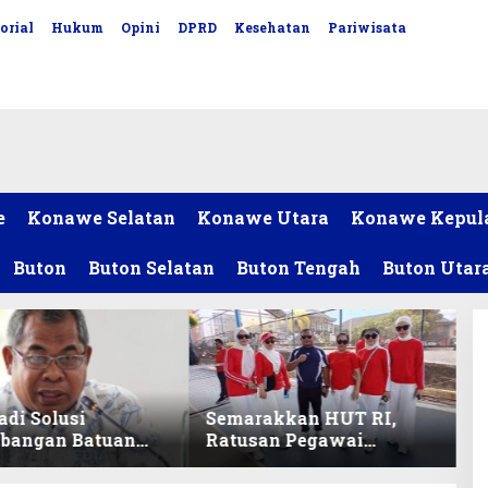
orial
Hukum
Opini
DPRD
Kesehatan
Pariwisata
e
Konawe Selatan
Konawe Utara
Konawe Kepul
Buton
Buton Selatan
Buton Tengah
Buton Utar
adi Solusi
Semarakkan HUT RI,
bangan Batuan
Ratusan Pegawai
itas ex-Golongan
Sekretariat DPRD Sultra
ltra
Ikuti Lomba Bola Gotong