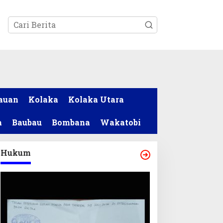
tutup
auan
Kolaka
Kolaka Utara
a
Baubau
Bombana
Wakatobi
Hukum