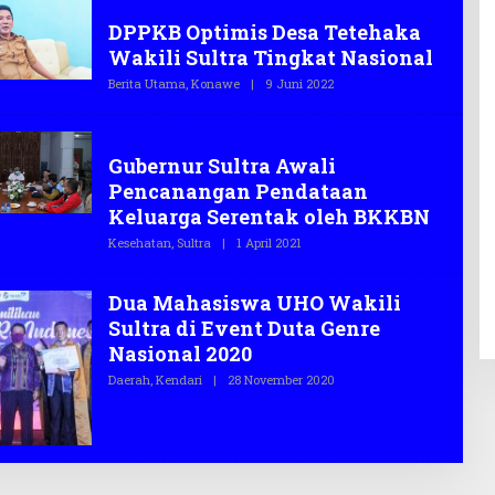
Konawe
T
DPPKB Optimis Desa Tetehaka
E
G
Wakili Sultra Tingkat Nasional
A
S
Berita Utama
,
Konawe
|
9 Juni 2022
O
.
L
C
E
O
H
Sultra
T
Gubernur Sultra Awali
E
G
Pencanangan Pendataan
A
S
Keluarga Serentak oleh BKKBN
.
C
Kesehatan
,
Sultra
|
1 April 2021
O
O
L
E
H
Dua Mahasiswa UHO Wakili
T
E
Sultra di Event Duta Genre
G
Nasional 2020
A
S
Daerah
,
Kendari
|
28 November 2020
O
.
L
C
E
O
H
T
E
G
A