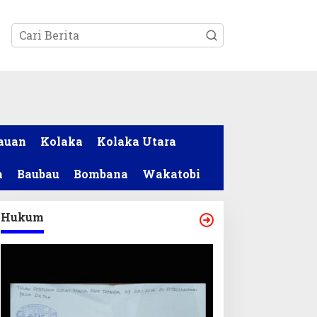
tutup
auan
Kolaka
Kolaka Utara
a
Baubau
Bombana
Wakatobi
Hukum