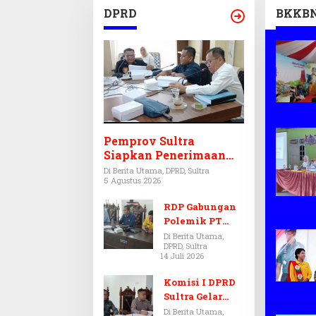
DPRD
BKKB
Pemprov Sultra
Siapkan Penerimaan
CPNS dan PPPK 2027,
Di Berita Utama, DPRD, Sultra
5 Agustus 2026
DPRD Sultra Desak
Formasi Disabilitas
RDP Gabungan
Polemik PT
Antam-SJS
Di Berita Utama,
DPRD, Sultra
Kolaka
14 Juli 2026
Ditunda,
Komisi III dan
Komisi I DPRD
IV Menunggu
Sultra Gelar
Hasil Audit BPK
RDP, Ungkap
Di Berita Utama,