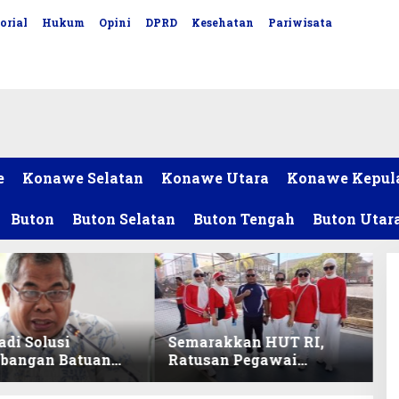
orial
Hukum
Opini
DPRD
Kesehatan
Pariwisata
e
Konawe Selatan
Konawe Utara
Konawe Kepul
Buton
Buton Selatan
Buton Tengah
Buton Utar
adi Solusi
Semarakkan HUT RI,
bangan Batuan
Ratusan Pegawai
itas ex-Golongan
Sekretariat DPRD Sultra
ltra
Ikuti Lomba Bola Gotong