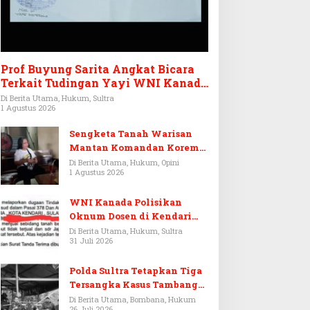
Prof Buyung Sarita Angkat Bicara
Terkait Tudingan Yayi WNI Kanada
Ditagih Utang Rp3,6 Miliar
Di Berita Utama, Hukum, Sultra
1 Agustus 2026
Sengketa Tanah Warisan
Mantan Komandan Korem
143/HO, Ketika Warisan
Di Berita Utama, Hukum, Opini
1 Agustus 2026
Menjadi Arena Pemerasan
WNI Kanada Polisikan
Oknum Dosen di Kendari
Terkait Aset Puluhan Miliar
Di Berita Utama, Hukum, Sultra
31 Juli 2026
Polda Sultra Tetapkan Tiga
Tersangka Kasus Tambang
Emas Ilegal di Bombana
Di Berita Utama, Bombana, Hukum
26 Juli 2026