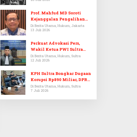
Prof. Mahfud MD Soroti
Kejanggalan Pengalihan
Penyelidikan Tersangka
Di Berita Utama, Hukum, Jakarta
13 Juli 2026
Febrie Adriansyah
Perkuat Advokasi Pers,
Wakil Ketua PWI Sultra
Resmi Dilantik Menjadi
Di Berita Utama, Hukum, Sultra
12 Juli 2026
Advokat PERADI
KPH Sultra Bongkar Dugaan
Korupsi Rp890 Miliar, DPRD
Sultra Gelar RDP
Di Berita Utama, Hukum, Sultra
7 Juli 2026