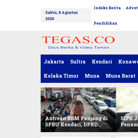
L
Indeks Berita
Advet
tutup
e
Sabtu, 8 Agustus
w
2026
a
Pendidikan
t
i
k
e
k
o
Jakarta
Sultra
Kendari
Konaw
n
t
Kolaka Timur
Muna
Muna Barat
e
n
Antrean BBM Panjang di
SIPB J
SPBU Kendari, DPRD
Penam
Sultra Duga Sistem
Komod
Barcode Curang
C di Su