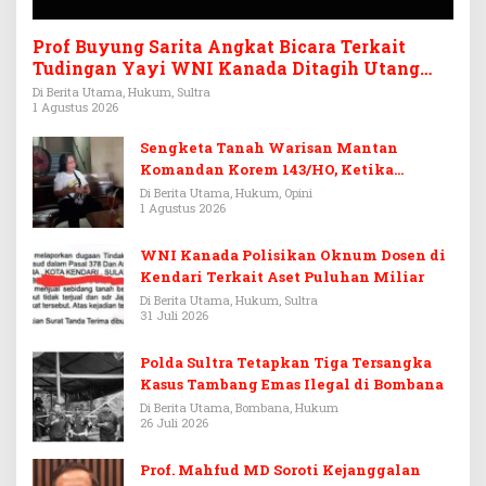
Prof Buyung Sarita Angkat Bicara Terkait
Tudingan Yayi WNI Kanada Ditagih Utang
Rp3,6 Miliar
Di Berita Utama, Hukum, Sultra
1 Agustus 2026
Sengketa Tanah Warisan Mantan
Komandan Korem 143/HO, Ketika
Warisan Menjadi Arena Pemerasan
Di Berita Utama, Hukum, Opini
1 Agustus 2026
WNI Kanada Polisikan Oknum Dosen di
Kendari Terkait Aset Puluhan Miliar
Di Berita Utama, Hukum, Sultra
31 Juli 2026
Polda Sultra Tetapkan Tiga Tersangka
Kasus Tambang Emas Ilegal di Bombana
Di Berita Utama, Bombana, Hukum
26 Juli 2026
Prof. Mahfud MD Soroti Kejanggalan