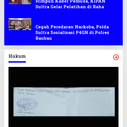
Himpun Kader Pemuda, KIPAN
Sultra Gelar Pelatihan di Raha
Penyuluhan
Cegah Peredaran Narkoba, Polda
Sultra Sosialisasi P4GN di Polres
Baubau
Hukum