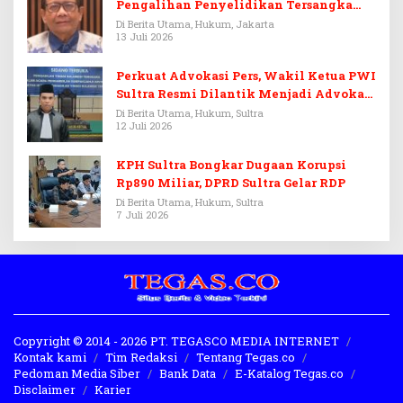
Pengalihan Penyelidikan Tersangka
Febrie Adriansyah
Di Berita Utama, Hukum, Jakarta
13 Juli 2026
Perkuat Advokasi Pers, Wakil Ketua PWI
Sultra Resmi Dilantik Menjadi Advokat
PERADI
Di Berita Utama, Hukum, Sultra
12 Juli 2026
KPH Sultra Bongkar Dugaan Korupsi
Rp890 Miliar, DPRD Sultra Gelar RDP
Di Berita Utama, Hukum, Sultra
7 Juli 2026
Copyright © 2014 - 2026 PT. TEGASCO MEDIA INTERNET
Kontak kami
Tim Redaksi
Tentang Tegas.co
Pedoman Media Siber
Bank Data
E-Katalog Tegas.co
Disclaimer
Karier