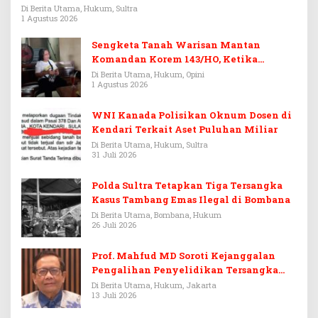
Rp3,6 Miliar
Di Berita Utama, Hukum, Sultra
1 Agustus 2026
Sengketa Tanah Warisan Mantan
Komandan Korem 143/HO, Ketika
Warisan Menjadi Arena Pemerasan
Di Berita Utama, Hukum, Opini
1 Agustus 2026
WNI Kanada Polisikan Oknum Dosen di
Kendari Terkait Aset Puluhan Miliar
Di Berita Utama, Hukum, Sultra
31 Juli 2026
Polda Sultra Tetapkan Tiga Tersangka
Kasus Tambang Emas Ilegal di Bombana
Di Berita Utama, Bombana, Hukum
26 Juli 2026
Prof. Mahfud MD Soroti Kejanggalan
Pengalihan Penyelidikan Tersangka
Febrie Adriansyah
Di Berita Utama, Hukum, Jakarta
13 Juli 2026