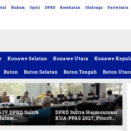
ial
Hukum
Opini
DPRD
Kesehatan
Olahraga
Pariwisata
e
Konawe Selatan
Konawe Utara
Konawe Kepul
Buton
Buton Selatan
Buton Tengah
Buton Utar
 IV DPRD Sultra
DPRD Sultra Harmonisasi
 dalam
KUA-PPAS 2027, Prioritas
nisasi KUA-PPAS
Pendidikan, Kebudayaan,
an Perubahan
dan Pelunasan Utang