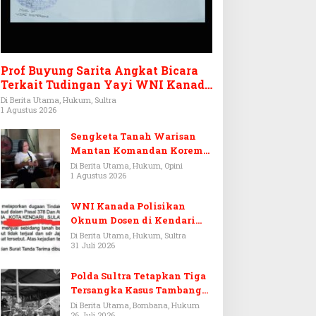
Prof Buyung Sarita Angkat Bicara
Terkait Tudingan Yayi WNI Kanada
Ditagih Utang Rp3,6 Miliar
Di Berita Utama, Hukum, Sultra
1 Agustus 2026
Sengketa Tanah Warisan
Mantan Komandan Korem
143/HO, Ketika Warisan
Di Berita Utama, Hukum, Opini
1 Agustus 2026
Menjadi Arena Pemerasan
WNI Kanada Polisikan
Oknum Dosen di Kendari
Terkait Aset Puluhan Miliar
Di Berita Utama, Hukum, Sultra
31 Juli 2026
Polda Sultra Tetapkan Tiga
Tersangka Kasus Tambang
Emas Ilegal di Bombana
Di Berita Utama, Bombana, Hukum
26 Juli 2026