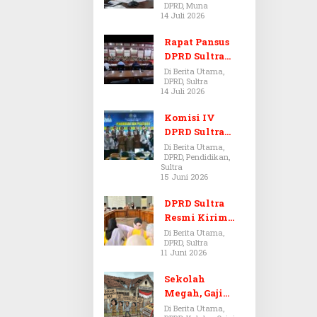
DPRD, Muna
Dugaan Jual
14 Juli 2026
Beli Tanah
Bermasalah di
Rapat Pansus
Muna
DPRD Sultra
Diskors Dua
Di Berita Utama,
DPRD, Sultra
Kali Akibat
14 Juli 2026
Ketidakhadira
n Pj Sekda
Komisi IV
DPRD Sultra
Kawal Hak
Di Berita Utama,
DPRD, Pendidikan,
Guru,
Sultra
Rencanakan
15 Juni 2026
Revisi Perda
Pendidikan
DPRD Sultra
Resmi Kirim
Aspirasi Tolak
Di Berita Utama,
DPRD, Sultra
Peraturan
11 Juni 2026
BPOM No. 5
Tahun 2026 ke
Sekolah
Komisi IX DPR
Megah, Gaji
RI
Guru Berdarah-
Di Berita Utama,