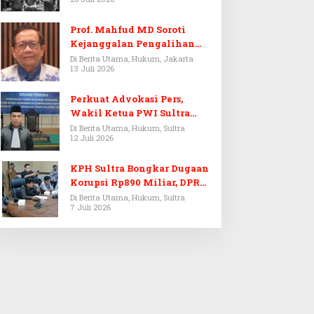
Prof. Mahfud MD Soroti
Kejanggalan Pengalihan
Penyelidikan Tersangka
Di Berita Utama, Hukum, Jakarta
13 Juli 2026
Febrie Adriansyah
Perkuat Advokasi Pers,
Wakil Ketua PWI Sultra
Resmi Dilantik Menjadi
Di Berita Utama, Hukum, Sultra
12 Juli 2026
Advokat PERADI
KPH Sultra Bongkar Dugaan
Korupsi Rp890 Miliar, DPRD
Sultra Gelar RDP
Di Berita Utama, Hukum, Sultra
7 Juli 2026