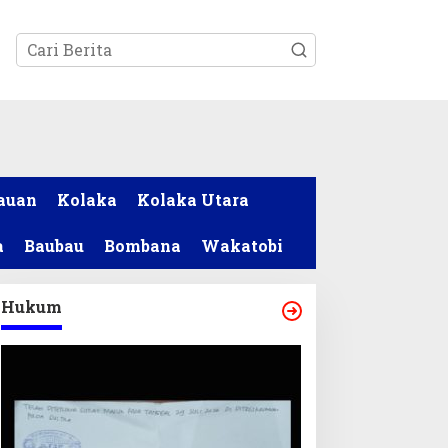
tutup
auan
Kolaka
Kolaka Utara
a
Baubau
Bombana
Wakatobi
Hukum