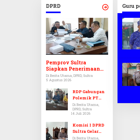
APBD 
DPRD
Guru p
Pemprov Sultra
Siapkan Penerimaan
CPNS dan PPPK 2027,
Di Berita Utama, DPRD, Sultra
5 Agustus 2026
DPRD Sultra Desak
Formasi Disabilitas
RDP Gabungan
Polemik PT
Antam-SJS
Di Berita Utama,
DPRD, Sultra
Kolaka
14 Juli 2026
Ditunda,
Komisi III dan
Komisi I DPRD
IV Menunggu
Sultra Gelar
Hasil Audit BPK
RDP, Ungkap
Di Berita Utama,