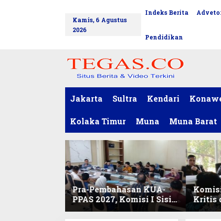
L
Indeks Berita
Advetor
tutup
e
Kamis, 6 Agustus
w
2026
a
Pendidikan
t
i
k
e
k
o
Jakarta
Sultra
Kendari
Konaw
n
t
Kolaka Timur
Muna
Muna Barat
e
n
Pra-Pembahasan KUA-
Komisi
PPAS 2027, Komisi I Sisir
Kritis
Program Prioritas
Harmo
Berkelanjutan
2027 d