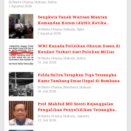
Rp3,6 Miliar
Di Berita Utama, Hukum, Sultra
1 Agustus 2026
Sengketa Tanah Warisan Mantan
Komandan Korem 143/HO, Ketika
Warisan Menjadi Arena Pemerasan
Di Berita Utama, Hukum, Opini
1 Agustus 2026
WNI Kanada Polisikan Oknum Dosen di
Kendari Terkait Aset Puluhan Miliar
Di Berita Utama, Hukum, Sultra
31 Juli 2026
Polda Sultra Tetapkan Tiga Tersangka
Kasus Tambang Emas Ilegal di Bombana
Di Berita Utama, Bombana, Hukum
26 Juli 2026
Prof. Mahfud MD Soroti Kejanggalan
Pengalihan Penyelidikan Tersangka
Febrie Adriansyah
Di Berita Utama, Hukum, Jakarta
13 Juli 2026