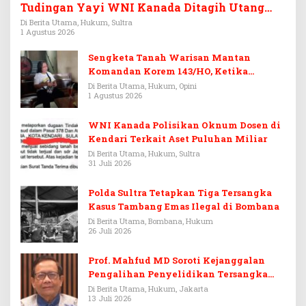
Tudingan Yayi WNI Kanada Ditagih Utang
Rp3,6 Miliar
Di Berita Utama, Hukum, Sultra
1 Agustus 2026
Sengketa Tanah Warisan Mantan
Komandan Korem 143/HO, Ketika
Warisan Menjadi Arena Pemerasan
Di Berita Utama, Hukum, Opini
1 Agustus 2026
WNI Kanada Polisikan Oknum Dosen di
Kendari Terkait Aset Puluhan Miliar
Di Berita Utama, Hukum, Sultra
31 Juli 2026
Polda Sultra Tetapkan Tiga Tersangka
Kasus Tambang Emas Ilegal di Bombana
Di Berita Utama, Bombana, Hukum
26 Juli 2026
Prof. Mahfud MD Soroti Kejanggalan
Pengalihan Penyelidikan Tersangka
Febrie Adriansyah
Di Berita Utama, Hukum, Jakarta
13 Juli 2026