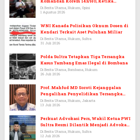
Komandan Korem 143/HO, Ketika
Warisan Menjadi Arena Pemerasan
Di Berita Utama, Hukum, Opini
1 Agustus 2026
WNI Kanada Polisikan Oknum Dosen di
Kendari Terkait Aset Puluhan Miliar
Di Berita Utama, Hukum, Sultra
31 Juli 2026
Polda Sultra Tetapkan Tiga Tersangka
Kasus Tambang Emas Ilegal di Bombana
Di Berita Utama, Bombana, Hukum
26 Juli 2026
Prof. Mahfud MD Soroti Kejanggalan
Pengalihan Penyelidikan Tersangka
Febrie Adriansyah
Di Berita Utama, Hukum, Jakarta
13 Juli 2026
Perkuat Advokasi Pers, Wakil Ketua PWI
Sultra Resmi Dilantik Menjadi Advokat
PERADI
Di Berita Utama, Hukum, Sultra
12 Juli 2026