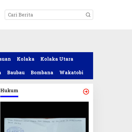
tutup
auan
Kolaka
Kolaka Utara
a
Baubau
Bombana
Wakatobi
Hukum