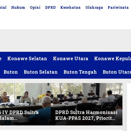
rial
Hukum
Opini
DPRD
Kesehatan
Olahraga
Pariwisata
e
Konawe Selatan
Konawe Utara
Konawe Kepul
Buton
Buton Selatan
Buton Tengah
Buton Utar
 IV DPRD Sultra
DPRD Sultra Harmonisasi
 dalam
KUA-PPAS 2027, Prioritas
nisasi KUA-PPAS
Pendidikan, Kebudayaan,
an Perubahan
dan Pelunasan Utang