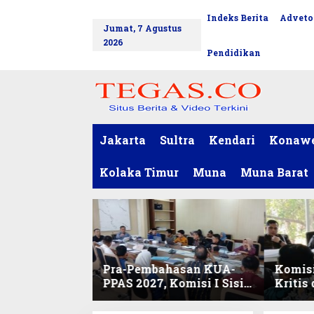
L
Indeks Berita
Adveto
tutup
e
Jumat, 7 Agustus
w
2026
a
Pendidikan
t
i
k
e
k
o
Jakarta
Sultra
Kendari
Konaw
n
t
Kolaka Timur
Muna
Muna Barat
e
n
Pra-Pembahasan KUA-
Komisi
PPAS 2027, Komisi I Sisir
Kritis
Program Prioritas
Harmo
Berkelanjutan
2027 d