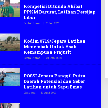
Olahraga
T
Kompetisi Ditunda Akibat
E
G
PPKM Darurat, Latihan Persijap
A
S
Libur
.
C
Berita Utama
|
7 Juli 2021
O
O
L
E
H
TNI
T
Kodim 0719/Jepara Latihan
E
G
Menembak Untuk Asah
A
S
Kemampuan Prajurit
.
C
Berita Utama
|
24 Juni 2021
O
O
L
E
H
POSSI
T
POSSI Jepara Panggil Putra
E
G
Daerah Potensial dan Geber
A
S
Latihan untuk Sapu Emas
.
C
Olahraga
|
11 April 2021
O
O
L
E
H
TNI
T