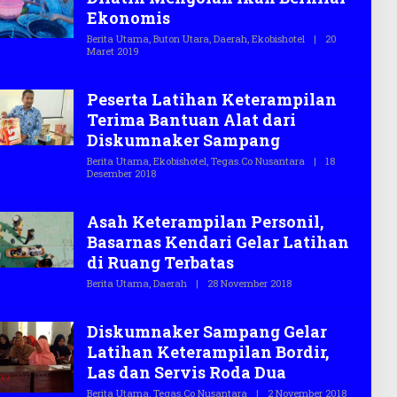
G
Ekonomis
A
S
Berita Utama
,
Buton Utara
,
Daerah
,
Ekobishotel
|
20
.
Maret 2019
O
C
L
O
E
H
Peserta Latihan Keterampilan
T
E
Terima Bantuan Alat dari
G
Diskumnaker Sampang
A
S
Berita Utama
,
Ekobishotel
,
Tegas.co Nusantara
|
18
.
Desember 2018
O
C
L
O
E
H
Asah Keterampilan Personil,
T
E
Basarnas Kendari Gelar Latihan
G
di Ruang Terbatas
A
S
Berita Utama
,
Daerah
|
28 November 2018
O
.
L
C
E
O
H
Diskumnaker Sampang Gelar
T
E
Latihan Keterampilan Bordir,
G
Las dan Servis Roda Dua
A
S
Berita Utama
,
Tegas.co Nusantara
|
2 November 2018
O
.