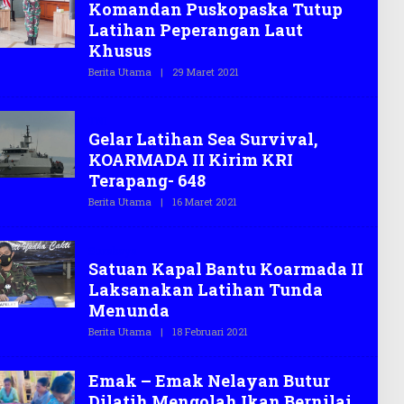
Komandan Puskopaska Tutup
E
G
Latihan Peperangan Laut
A
S
Khusus
.
C
Berita Utama
|
29 Maret 2021
O
O
L
E
H
TNI
T
Gelar Latihan Sea Survival,
E
G
KOARMADA II Kirim KRI
A
S
Terapang- 648
.
C
Berita Utama
|
16 Maret 2021
O
O
L
E
H
Surabaya
T
Satuan Kapal Bantu Koarmada II
E
G
Laksanakan Latihan Tunda
A
S
Menunda
.
C
Berita Utama
|
18 Februari 2021
O
O
L
E
H
Emak – Emak Nelayan Butur
T
E
Dilatih Mengolah Ikan Bernilai