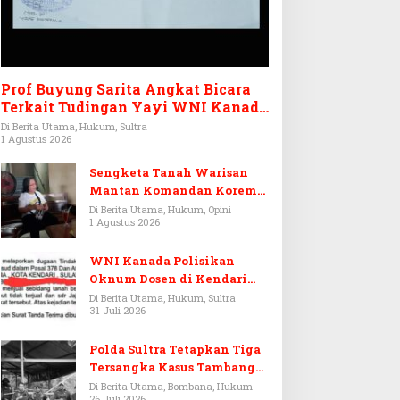
Prof Buyung Sarita Angkat Bicara
Terkait Tudingan Yayi WNI Kanada
Ditagih Utang Rp3,6 Miliar
Di Berita Utama, Hukum, Sultra
1 Agustus 2026
Sengketa Tanah Warisan
Mantan Komandan Korem
143/HO, Ketika Warisan
Di Berita Utama, Hukum, Opini
1 Agustus 2026
Menjadi Arena Pemerasan
WNI Kanada Polisikan
Oknum Dosen di Kendari
Terkait Aset Puluhan Miliar
Di Berita Utama, Hukum, Sultra
31 Juli 2026
Polda Sultra Tetapkan Tiga
Tersangka Kasus Tambang
Emas Ilegal di Bombana
Di Berita Utama, Bombana, Hukum
26 Juli 2026