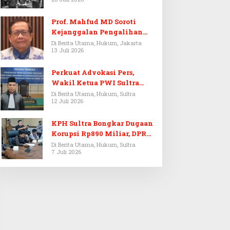
Prof. Mahfud MD Soroti
Kejanggalan Pengalihan
Penyelidikan Tersangka
Di Berita Utama, Hukum, Jakarta
13 Juli 2026
Febrie Adriansyah
Perkuat Advokasi Pers,
Wakil Ketua PWI Sultra
Resmi Dilantik Menjadi
Di Berita Utama, Hukum, Sultra
12 Juli 2026
Advokat PERADI
KPH Sultra Bongkar Dugaan
Korupsi Rp890 Miliar, DPRD
Sultra Gelar RDP
Di Berita Utama, Hukum, Sultra
7 Juli 2026