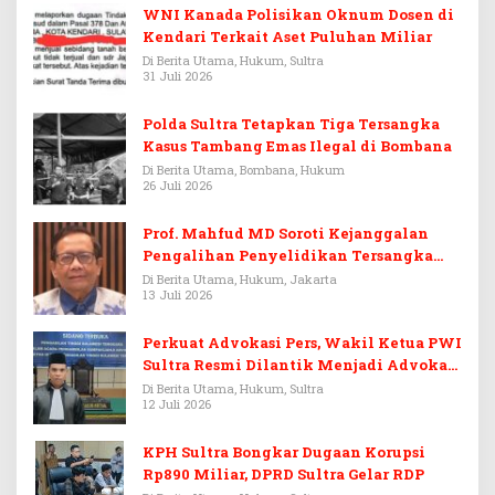
WNI Kanada Polisikan Oknum Dosen di
Kendari Terkait Aset Puluhan Miliar
Di Berita Utama, Hukum, Sultra
31 Juli 2026
Polda Sultra Tetapkan Tiga Tersangka
Kasus Tambang Emas Ilegal di Bombana
Di Berita Utama, Bombana, Hukum
26 Juli 2026
Prof. Mahfud MD Soroti Kejanggalan
Pengalihan Penyelidikan Tersangka
Febrie Adriansyah
Di Berita Utama, Hukum, Jakarta
13 Juli 2026
Perkuat Advokasi Pers, Wakil Ketua PWI
Sultra Resmi Dilantik Menjadi Advokat
PERADI
Di Berita Utama, Hukum, Sultra
12 Juli 2026
KPH Sultra Bongkar Dugaan Korupsi
Rp890 Miliar, DPRD Sultra Gelar RDP