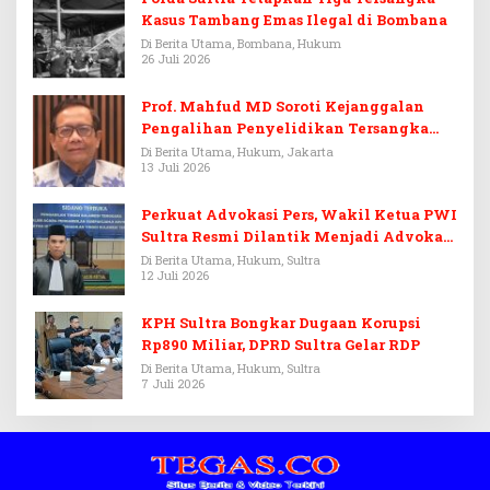
Kasus Tambang Emas Ilegal di Bombana
Di Berita Utama, Bombana, Hukum
26 Juli 2026
Prof. Mahfud MD Soroti Kejanggalan
Pengalihan Penyelidikan Tersangka
Febrie Adriansyah
Di Berita Utama, Hukum, Jakarta
13 Juli 2026
Perkuat Advokasi Pers, Wakil Ketua PWI
Sultra Resmi Dilantik Menjadi Advokat
PERADI
Di Berita Utama, Hukum, Sultra
12 Juli 2026
KPH Sultra Bongkar Dugaan Korupsi
Rp890 Miliar, DPRD Sultra Gelar RDP
Di Berita Utama, Hukum, Sultra
7 Juli 2026