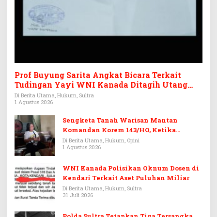
Prof Buyung Sarita Angkat Bicara Terkait
Tudingan Yayi WNI Kanada Ditagih Utang
Rp3,6 Miliar
Di Berita Utama, Hukum, Sultra
1 Agustus 2026
Sengketa Tanah Warisan Mantan
Komandan Korem 143/HO, Ketika
Warisan Menjadi Arena Pemerasan
Di Berita Utama, Hukum, Opini
1 Agustus 2026
WNI Kanada Polisikan Oknum Dosen di
Kendari Terkait Aset Puluhan Miliar
Di Berita Utama, Hukum, Sultra
31 Juli 2026
Polda Sultra Tetapkan Tiga Tersangka