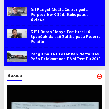
Ini Fungsi Media Center pada
Porprov ke-XIII di Kabupaten
Kolaka
KPU Buton Hanya Fasilitasi 16
Spanduk dan 10 Baliho pada Peserta
Pemilu
Panglima TNI Tekankan Netralitas
Pada Pelaksanaan PAM Pemilu 2019
Hukum