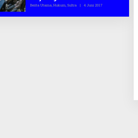
A
Berita Utama
,
Hukum
,
Sultra
|
4 Juni 2017
O
S
L
.
E
C
H
O
T
E
G
A
S
.
C
O