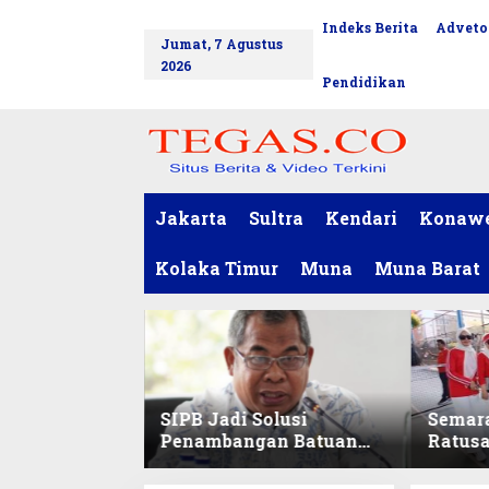
L
Indeks Berita
Adveto
tutup
e
Jumat, 7 Agustus
w
2026
a
Pendidikan
t
i
k
e
k
o
Jakarta
Sultra
Kendari
Konaw
n
t
Kolaka Timur
Muna
Muna Barat
e
n
SIPB Jadi Solusi
Semar
Penambangan Batuan
Ratus
Komoditas ex-Golongan
Sekret
C di Sultra
Ikuti 