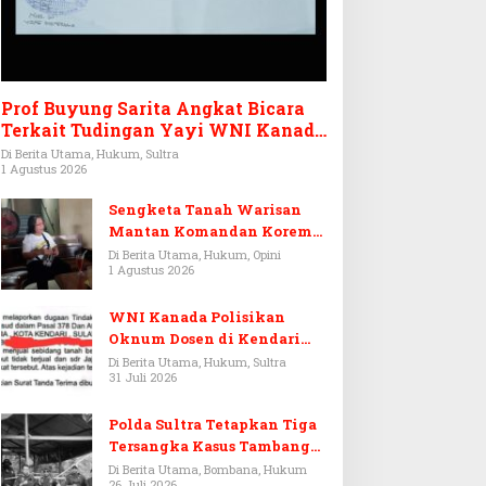
Prof Buyung Sarita Angkat Bicara
Terkait Tudingan Yayi WNI Kanada
Ditagih Utang Rp3,6 Miliar
Di Berita Utama, Hukum, Sultra
1 Agustus 2026
Sengketa Tanah Warisan
Mantan Komandan Korem
143/HO, Ketika Warisan
Di Berita Utama, Hukum, Opini
1 Agustus 2026
Menjadi Arena Pemerasan
WNI Kanada Polisikan
Oknum Dosen di Kendari
Terkait Aset Puluhan Miliar
Di Berita Utama, Hukum, Sultra
31 Juli 2026
Polda Sultra Tetapkan Tiga
Tersangka Kasus Tambang
Emas Ilegal di Bombana
Di Berita Utama, Bombana, Hukum
26 Juli 2026