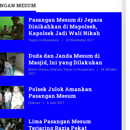
ANGAN MESUM
Pasangan Mesum di Jepara
Dinikahkan di Mapolsek,
Kapolsek Jadi Wali Nikah
Tegas.co Nusantara
|
23 November 2017
O
L
E
H
Duda dan Janda Mesum di
T
E
Masjid, Ini yang Dilakukan
G
A
Berita Utama
,
Hukum
,
Tegas.co Nusantara
|
24 Oktober
S
2017
O
.
L
C
E
O
H
Polsek Julok Amankan
T
E
Pasangan Mesum
G
A
Hukum
|
4 Juni 2017
O
S
L
.
E
C
H
O
T
Lima Pasangan Mesum
E
Terjaring Razia Pekat
G