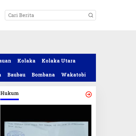
tutup
auan
Kolaka
Kolaka Utara
a
Baubau
Bombana
Wakatobi
Hukum