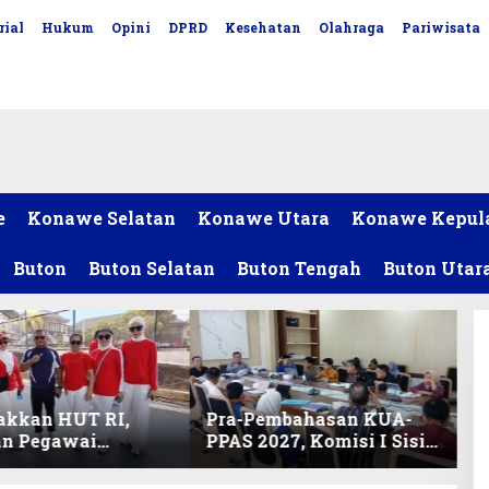
rial
Hukum
Opini
DPRD
Kesehatan
Olahraga
Pariwisata
e
Konawe Selatan
Konawe Utara
Konawe Kepul
Buton
Buton Selatan
Buton Tengah
Buton Utar
akkan HUT RI,
Pra-Pembahasan KUA-
an Pegawai
PPAS 2027, Komisi I Sisir
ariat DPRD Sultra
Program Prioritas
Lomba Bola Gotong
Berkelanjutan