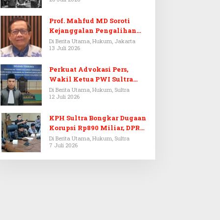
Prof. Mahfud MD Soroti
Kejanggalan Pengalihan
Penyelidikan Tersangka
Di Berita Utama, Hukum, Jakarta
13 Juli 2026
Febrie Adriansyah
Perkuat Advokasi Pers,
Wakil Ketua PWI Sultra
Resmi Dilantik Menjadi
Di Berita Utama, Hukum, Sultra
12 Juli 2026
Advokat PERADI
KPH Sultra Bongkar Dugaan
Korupsi Rp890 Miliar, DPRD
Sultra Gelar RDP
Di Berita Utama, Hukum, Sultra
7 Juli 2026