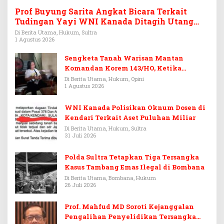
Prof Buyung Sarita Angkat Bicara Terkait
Tudingan Yayi WNI Kanada Ditagih Utang
Rp3,6 Miliar
Di Berita Utama, Hukum, Sultra
1 Agustus 2026
Sengketa Tanah Warisan Mantan
Komandan Korem 143/HO, Ketika
Warisan Menjadi Arena Pemerasan
Di Berita Utama, Hukum, Opini
1 Agustus 2026
WNI Kanada Polisikan Oknum Dosen di
Kendari Terkait Aset Puluhan Miliar
Di Berita Utama, Hukum, Sultra
31 Juli 2026
Polda Sultra Tetapkan Tiga Tersangka
Kasus Tambang Emas Ilegal di Bombana
Di Berita Utama, Bombana, Hukum
26 Juli 2026
Prof. Mahfud MD Soroti Kejanggalan
Pengalihan Penyelidikan Tersangka