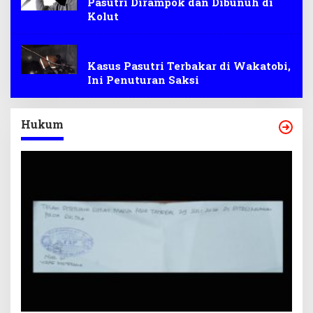
Pasutri Dirampok dan Dibunuh di
Kolut
KEBAKARAN
Kasus Pasutri Terbakar di Wakatobi,
Ini Penuturan Saksi
Hukum