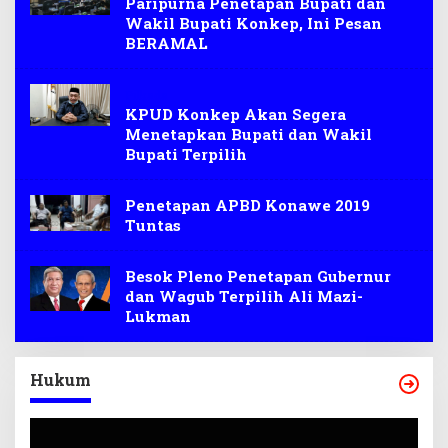
Paripurna Penetapan Bupati dan
Wakil Bupati Konkep, Ini Pesan
BERAMAL
Pilkada
KPUD Konkep Akan Segera
Menetapkan Bupati dan Wakil
Bupati Terpilih
Penetapan APBD Konawe 2019
Tuntas
Besok Pleno Penetapan Gubernur
dan Wagub Terpilih Ali Mazi-
Lukman
Hukum