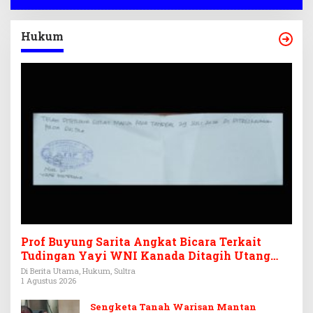
Hukum
Prof Buyung Sarita Angkat Bicara Terkait
Tudingan Yayi WNI Kanada Ditagih Utang
Rp3,6 Miliar
Di Berita Utama, Hukum, Sultra
1 Agustus 2026
Sengketa Tanah Warisan Mantan