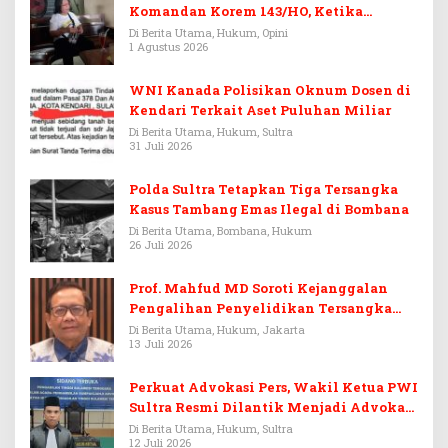
Komandan Korem 143/HO, Ketika
Warisan Menjadi Arena Pemerasan
Di Berita Utama, Hukum, Opini
1 Agustus 2026
WNI Kanada Polisikan Oknum Dosen di
Kendari Terkait Aset Puluhan Miliar
Di Berita Utama, Hukum, Sultra
31 Juli 2026
Polda Sultra Tetapkan Tiga Tersangka
Kasus Tambang Emas Ilegal di Bombana
Di Berita Utama, Bombana, Hukum
26 Juli 2026
Prof. Mahfud MD Soroti Kejanggalan
Pengalihan Penyelidikan Tersangka
Febrie Adriansyah
Di Berita Utama, Hukum, Jakarta
13 Juli 2026
Perkuat Advokasi Pers, Wakil Ketua PWI
Sultra Resmi Dilantik Menjadi Advokat
PERADI
Di Berita Utama, Hukum, Sultra
12 Juli 2026