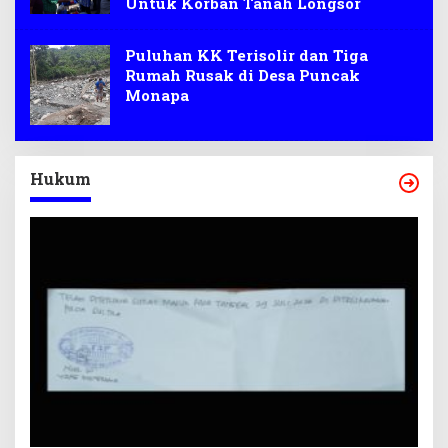
Untuk Korban Tanah Longsor
Puluhan KK Terisolir dan Tiga
Rumah Rusak di Desa Puncak
Monapa
Hukum