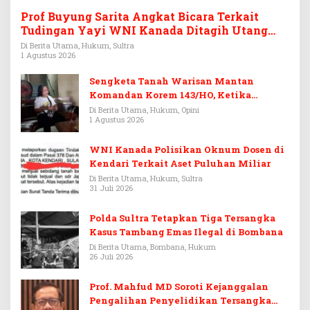
Prof Buyung Sarita Angkat Bicara Terkait
Tudingan Yayi WNI Kanada Ditagih Utang
Rp3,6 Miliar
Di Berita Utama, Hukum, Sultra
1 Agustus 2026
Sengketa Tanah Warisan Mantan
Komandan Korem 143/HO, Ketika
Warisan Menjadi Arena Pemerasan
Di Berita Utama, Hukum, Opini
1 Agustus 2026
WNI Kanada Polisikan Oknum Dosen di
Kendari Terkait Aset Puluhan Miliar
Di Berita Utama, Hukum, Sultra
31 Juli 2026
Polda Sultra Tetapkan Tiga Tersangka
Kasus Tambang Emas Ilegal di Bombana
Di Berita Utama, Bombana, Hukum
26 Juli 2026
Prof. Mahfud MD Soroti Kejanggalan
Pengalihan Penyelidikan Tersangka