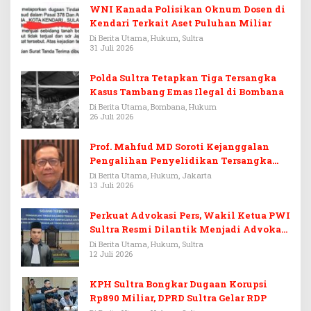
WNI Kanada Polisikan Oknum Dosen di
Kendari Terkait Aset Puluhan Miliar
Di Berita Utama, Hukum, Sultra
31 Juli 2026
Polda Sultra Tetapkan Tiga Tersangka
Kasus Tambang Emas Ilegal di Bombana
Di Berita Utama, Bombana, Hukum
26 Juli 2026
Prof. Mahfud MD Soroti Kejanggalan
Pengalihan Penyelidikan Tersangka
Febrie Adriansyah
Di Berita Utama, Hukum, Jakarta
13 Juli 2026
Perkuat Advokasi Pers, Wakil Ketua PWI
Sultra Resmi Dilantik Menjadi Advokat
PERADI
Di Berita Utama, Hukum, Sultra
12 Juli 2026
KPH Sultra Bongkar Dugaan Korupsi
Rp890 Miliar, DPRD Sultra Gelar RDP