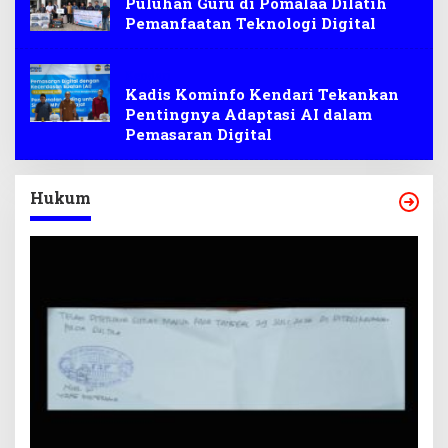
Puluhan Guru di Pomalaa Dilatih
Pemanfaatan Teknologi Digital
Kendari
Kadis Kominfo Kendari Tekankan
Pentingnya Adaptasi AI dalam
Pemasaran Digital
Hukum