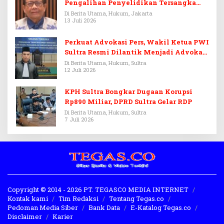
Pengalihan Penyelidikan Tersangka
Febrie Adriansyah
Di Berita Utama, Hukum, Jakarta
13 Juli 2026
Perkuat Advokasi Pers, Wakil Ketua PWI
Sultra Resmi Dilantik Menjadi Advokat
PERADI
Di Berita Utama, Hukum, Sultra
12 Juli 2026
KPH Sultra Bongkar Dugaan Korupsi
Rp890 Miliar, DPRD Sultra Gelar RDP
Di Berita Utama, Hukum, Sultra
7 Juli 2026
Copyright © 2014 - 2026 PT. TEGASCO MEDIA INTERNET
Kontak kami
Tim Redaksi
Tentang Tegas.co
Pedoman Media Siber
Bank Data
E-Katalog Tegas.co
Disclaimer
Karier