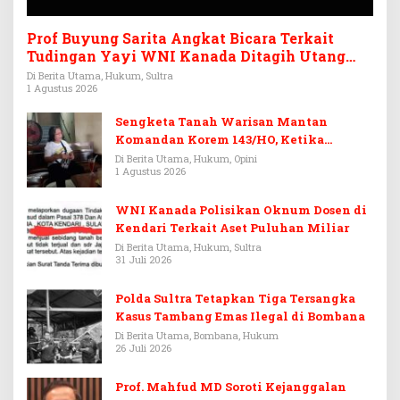
Prof Buyung Sarita Angkat Bicara Terkait
Tudingan Yayi WNI Kanada Ditagih Utang
Rp3,6 Miliar
Di Berita Utama, Hukum, Sultra
1 Agustus 2026
Sengketa Tanah Warisan Mantan
Komandan Korem 143/HO, Ketika
Warisan Menjadi Arena Pemerasan
Di Berita Utama, Hukum, Opini
1 Agustus 2026
WNI Kanada Polisikan Oknum Dosen di
Kendari Terkait Aset Puluhan Miliar
Di Berita Utama, Hukum, Sultra
31 Juli 2026
Polda Sultra Tetapkan Tiga Tersangka
Kasus Tambang Emas Ilegal di Bombana
Di Berita Utama, Bombana, Hukum
26 Juli 2026
Prof. Mahfud MD Soroti Kejanggalan