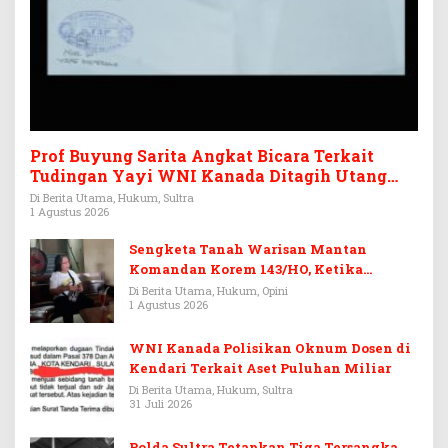
Prof Buyung Sarita Angkat Bicara Terkait
Tudingan Yayi WNI Kanada Ditagih Utang
Rp3,6 Miliar
Di Berita Utama, Hukum, Sultra
1 Agustus 2026
Sengketa Tanah Warisan Mantan
Komandan Korem 143/HO, Ketika
Warisan Menjadi Arena Pemerasan
Di Berita Utama, Hukum, Opini
1 Agustus 2026
WNI Kanada Polisikan Oknum Dosen di
Kendari Terkait Aset Puluhan Miliar
Di Berita Utama, Hukum, Sultra
31 Juli 2026
Polda Sultra Tetapkan Tiga Tersangka