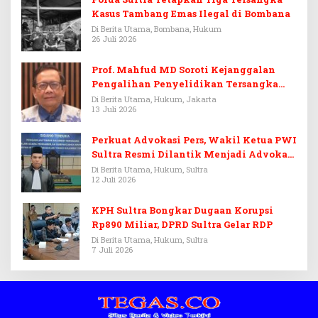
Kasus Tambang Emas Ilegal di Bombana
Di Berita Utama, Bombana, Hukum
26 Juli 2026
Prof. Mahfud MD Soroti Kejanggalan
Pengalihan Penyelidikan Tersangka
Febrie Adriansyah
Di Berita Utama, Hukum, Jakarta
13 Juli 2026
Perkuat Advokasi Pers, Wakil Ketua PWI
Sultra Resmi Dilantik Menjadi Advokat
PERADI
Di Berita Utama, Hukum, Sultra
12 Juli 2026
KPH Sultra Bongkar Dugaan Korupsi
Rp890 Miliar, DPRD Sultra Gelar RDP
Di Berita Utama, Hukum, Sultra
7 Juli 2026