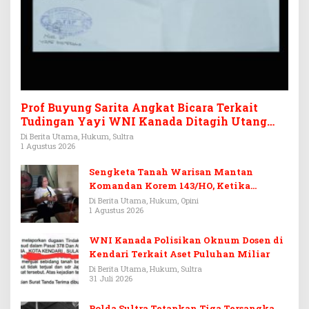
Prof Buyung Sarita Angkat Bicara Terkait
Tudingan Yayi WNI Kanada Ditagih Utang
Rp3,6 Miliar
Di Berita Utama, Hukum, Sultra
1 Agustus 2026
Sengketa Tanah Warisan Mantan
Komandan Korem 143/HO, Ketika
Warisan Menjadi Arena Pemerasan
Di Berita Utama, Hukum, Opini
1 Agustus 2026
WNI Kanada Polisikan Oknum Dosen di
Kendari Terkait Aset Puluhan Miliar
Di Berita Utama, Hukum, Sultra
31 Juli 2026
Polda Sultra Tetapkan Tiga Tersangka