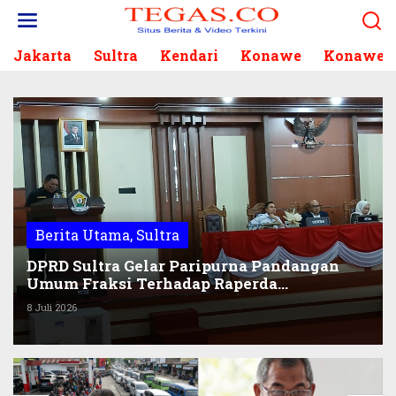
L
e
w
Jakarta
Sultra
Kendari
Konawe
Konawe S
a
t
i
k
e
k
o
n
t
e
Berita Utama
,
Sultra
n
DPRD Sultra Gelar Paripurna Pandangan
Umum Fraksi Terhadap Raperda
Pertanggungjawaban APBD 2025 Gubernur
8 Juli 2026
Sultra