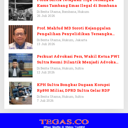
Kasus Tambang Emas Ilegal di Bombana
Di Berita Utama, Bombana, Hukum
26 Juli 2026
Prof. Mahfud MD Soroti Kejanggalan
Pengalihan Penyelidikan Tersangka
Febrie Adriansyah
Di Berita Utama, Hukum, Jakarta
13 Juli 2026
Perkuat Advokasi Pers, Wakil Ketua PWI
Sultra Resmi Dilantik Menjadi Advokat
PERADI
Di Berita Utama, Hukum, Sultra
12 Juli 2026
KPH Sultra Bongkar Dugaan Korupsi
Rp890 Miliar, DPRD Sultra Gelar RDP
Di Berita Utama, Hukum, Sultra
7 Juli 2026