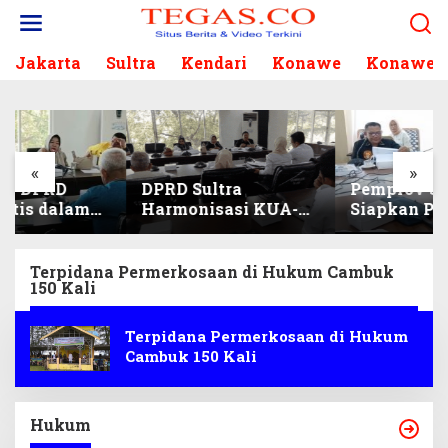
L
e
w
Jakarta
Sultra
Kendari
Konawe
Konawe S
a
t
i
k
e
k
«
»
DPRD Sultra
Pemprov Sultra
o
Harmonisasi KUA-
Siapkan Penerimaan
n
PPAS 2027, Prioritas
CPNS dan PPPK 2027,
t
Pendidikan,
DPRD Sultra Desak
e
Kebudayaan, dan
Formasi Disabilitas
n
Terpidana Permerkosaan di Hukum Cambuk
150 Kali
Pelunasan Utang
Infrastruktur
Terpidana Permerkosaan di Hukum
Cambuk 150 Kali
Hukum