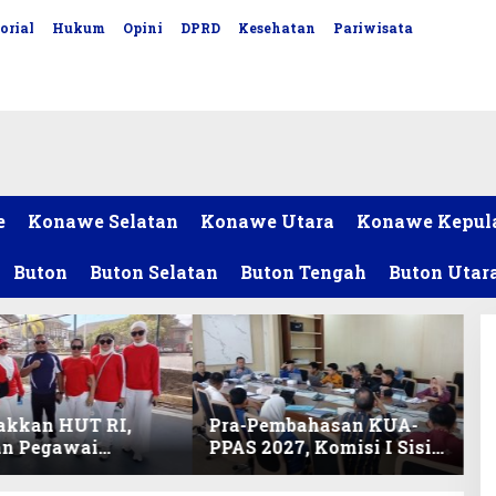
orial
Hukum
Opini
DPRD
Kesehatan
Pariwisata
e
Konawe Selatan
Konawe Utara
Konawe Kepul
Buton
Buton Selatan
Buton Tengah
Buton Utar
akkan HUT RI,
Pra-Pembahasan KUA-
an Pegawai
PPAS 2027, Komisi I Sisir
ariat DPRD Sultra
Program Prioritas
Lomba Bola Gotong
Berkelanjutan