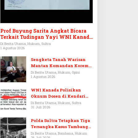
Prof Buyung Sarita Angkat Bicara
Terkait Tudingan Yayi WNI Kanada
Ditagih Utang Rp3,6 Miliar
Di Berita Utama, Hukum, Sultra
1 Agustus 2026
Sengketa Tanah Warisan
Mantan Komandan Korem
143/HO, Ketika Warisan
Di Berita Utama, Hukum, Opini
1 Agustus 2026
Menjadi Arena Pemerasan
WNI Kanada Polisikan
Oknum Dosen di Kendari
Terkait Aset Puluhan Miliar
Di Berita Utama, Hukum, Sultra
31 Juli 2026
Polda Sultra Tetapkan Tiga
Tersangka Kasus Tambang
Emas Ilegal di Bombana
Di Berita Utama, Bombana, Hukum
26 Juli 2026