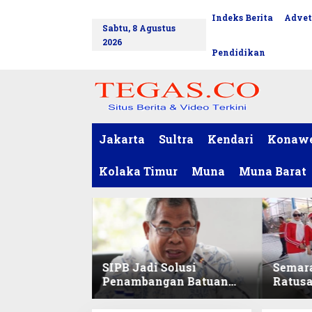
L
Indeks Berita
Advet
tutup
e
Sabtu, 8 Agustus
w
2026
a
Pendidikan
t
i
k
e
k
o
Jakarta
Sultra
Kendari
Konaw
n
t
Kolaka Timur
Muna
Muna Barat
e
n
SIPB Jadi Solusi
Semar
Penambangan Batuan
Ratus
Komoditas ex-Golongan
Sekret
C di Sultra
Ikuti 