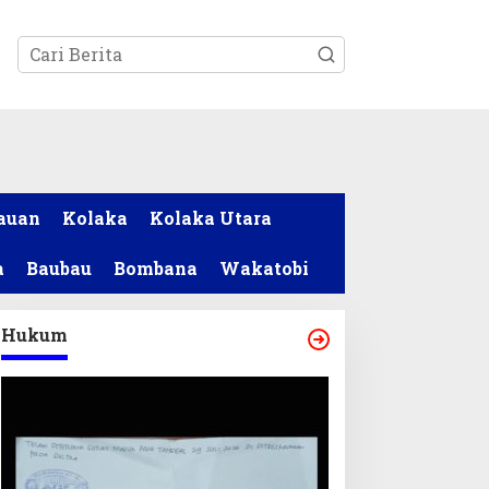
tutup
auan
Kolaka
Kolaka Utara
a
Baubau
Bombana
Wakatobi
Hukum