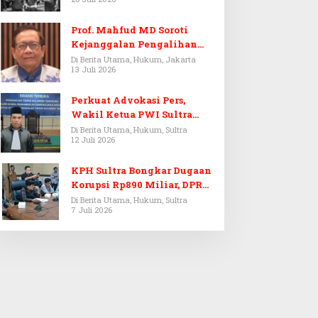
Prof. Mahfud MD Soroti
Kejanggalan Pengalihan
Penyelidikan Tersangka
Di Berita Utama, Hukum, Jakarta
13 Juli 2026
Febrie Adriansyah
Perkuat Advokasi Pers,
Wakil Ketua PWI Sultra
Resmi Dilantik Menjadi
Di Berita Utama, Hukum, Sultra
12 Juli 2026
Advokat PERADI
KPH Sultra Bongkar Dugaan
Korupsi Rp890 Miliar, DPRD
Sultra Gelar RDP
Di Berita Utama, Hukum, Sultra
7 Juli 2026