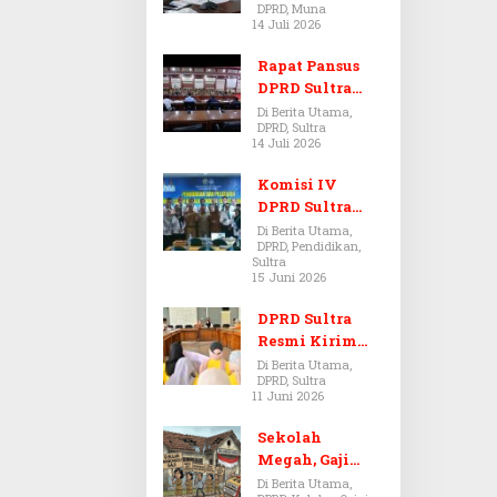
DPRD, Muna
Dugaan Jual
14 Juli 2026
Beli Tanah
Bermasalah di
Rapat Pansus
Muna
DPRD Sultra
Diskors Dua
Di Berita Utama,
DPRD, Sultra
Kali Akibat
14 Juli 2026
Ketidakhadira
n Pj Sekda
Komisi IV
DPRD Sultra
Kawal Hak
Di Berita Utama,
DPRD, Pendidikan,
Guru,
Sultra
Rencanakan
15 Juni 2026
Revisi Perda
Pendidikan
DPRD Sultra
Resmi Kirim
Aspirasi Tolak
Di Berita Utama,
DPRD, Sultra
Peraturan
11 Juni 2026
BPOM No. 5
Tahun 2026 ke
Sekolah
Komisi IX DPR
Megah, Gaji
RI
Guru Berdarah-
Di Berita Utama,