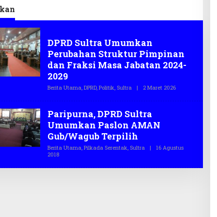
kan
Fraksi NasDem
DPRD Sultra Umumkan
Perubahan Struktur Pimpinan
dan Fraksi Masa Jabatan 2024-
2029
Berita Utama
,
DPRD
,
Politik
,
Sultra
|
2 Maret 2026
O
L
E
H
Paripurna, DPRD Sultra
T
E
Umumkan Paslon AMAN
G
Gub/Wagub Terpilih
A
S
Berita Utama
,
Pilkada Serentak
,
Sultra
|
16 Agustus
.
2018
O
C
L
O
E
H
T
E
G
A
S
.