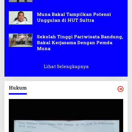
Muna Bakal Tampilkan Potensi
Unggulan di HUT Sultra
Sekolah Tinggi Pariwisata Bandung,
Bakal Kerjasama Dengan Pemda
Muna
Lihat Selengkapnya
Hukum