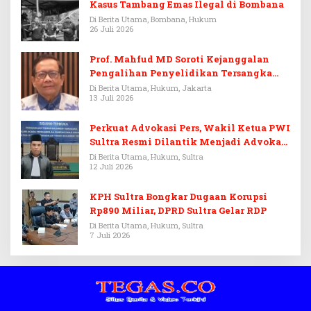
Kasus Tambang Emas Ilegal di Bombana
Di Berita Utama, Bombana, Hukum
26 Juli 2026
Prof. Mahfud MD Soroti Kejanggalan
Pengalihan Penyelidikan Tersangka
Febrie Adriansyah
Di Berita Utama, Hukum, Jakarta
13 Juli 2026
Perkuat Advokasi Pers, Wakil Ketua PWI
Sultra Resmi Dilantik Menjadi Advokat
PERADI
Di Berita Utama, Hukum, Sultra
12 Juli 2026
KPH Sultra Bongkar Dugaan Korupsi
Rp890 Miliar, DPRD Sultra Gelar RDP
Di Berita Utama, Hukum, Sultra
7 Juli 2026