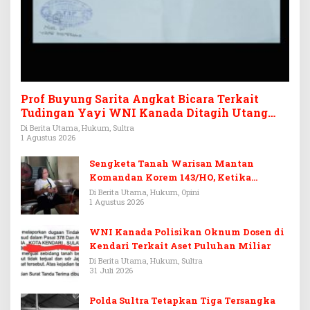
Prof Buyung Sarita Angkat Bicara Terkait
Tudingan Yayi WNI Kanada Ditagih Utang
Rp3,6 Miliar
Di Berita Utama, Hukum, Sultra
1 Agustus 2026
Sengketa Tanah Warisan Mantan
Komandan Korem 143/HO, Ketika
Warisan Menjadi Arena Pemerasan
Di Berita Utama, Hukum, Opini
1 Agustus 2026
WNI Kanada Polisikan Oknum Dosen di
Kendari Terkait Aset Puluhan Miliar
Di Berita Utama, Hukum, Sultra
31 Juli 2026
Polda Sultra Tetapkan Tiga Tersangka