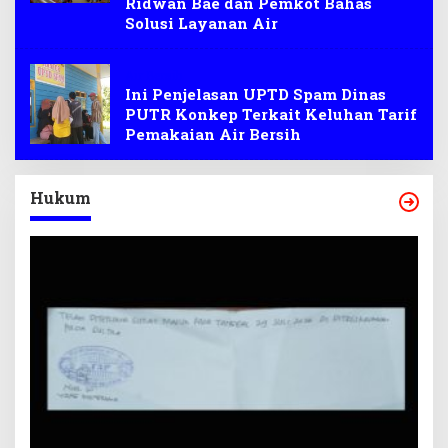
Ridwan Bae dan Pemkot Bahas
Solusi Layanan Air
Air Bersih
Ini Penjelasan UPTD Spam Dinas
PUTR Konkep Terkait Keluhan Tarif
Pemakaian Air Bersih
Hukum