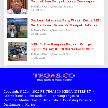
Pengalihan Penyelidikan Tersangka
Febrie Adriansyah
Di Berita Utama, Hukum, Jakarta
13 Juli 2026
Perkuat Advokasi Pers, Wakil Ketua PWI
Sultra Resmi Dilantik Menjadi Advokat
PERADI
Di Berita Utama, Hukum, Sultra
12 Juli 2026
KPH Sultra Bongkar Dugaan Korupsi
Rp890 Miliar, DPRD Sultra Gelar RDP
Di Berita Utama, Hukum, Sultra
7 Juli 2026
Copyright © 2014 - 2026 PT. TEGASCO MEDIA INTERNET
Kontak kami
Tim Redaksi
Tentang Tegas.co
Pedoman Media Siber
Bank Data
E-Katalog Tegas.co
Disclaimer
Karier