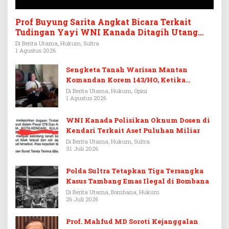
Prof Buyung Sarita Angkat Bicara Terkait
Tudingan Yayi WNI Kanada Ditagih Utang
Rp3,6 Miliar
Di Berita Utama, Hukum, Sultra
1 Agustus 2026
Sengketa Tanah Warisan Mantan
Komandan Korem 143/HO, Ketika
Warisan Menjadi Arena Pemerasan
Di Berita Utama, Hukum, Opini
1 Agustus 2026
WNI Kanada Polisikan Oknum Dosen di
Kendari Terkait Aset Puluhan Miliar
Di Berita Utama, Hukum, Sultra
31 Juli 2026
Polda Sultra Tetapkan Tiga Tersangka
Kasus Tambang Emas Ilegal di Bombana
Di Berita Utama, Bombana, Hukum
26 Juli 2026
Prof. Mahfud MD Soroti Kejanggalan