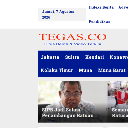
L
Indeks Berita
Adve
tutup
e
Jumat, 7 Agustus
w
2026
a
Pendidikan
t
i
k
e
k
o
Jakarta
Sultra
Kendari
Konaw
n
t
Kolaka Timur
Muna
Muna Barat
e
n
SIPB Jadi Solusi
Semar
Penambangan Batuan
Ratus
Komoditas ex-Golongan
Sekret
C di Sultra
Ikuti 