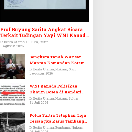
Prof Buyung Sarita Angkat Bicara
Terkait Tudingan Yayi WNI Kanada
Ditagih Utang Rp3,6 Miliar
Di Berita Utama, Hukum, Sultra
1 Agustus 2026
Sengketa Tanah Warisan
Mantan Komandan Korem
143/HO, Ketika Warisan
Di Berita Utama, Hukum, Opini
1 Agustus 2026
Menjadi Arena Pemerasan
WNI Kanada Polisikan
Oknum Dosen di Kendari
Terkait Aset Puluhan Miliar
Di Berita Utama, Hukum, Sultra
31 Juli 2026
Polda Sultra Tetapkan Tiga
Tersangka Kasus Tambang
Emas Ilegal di Bombana
Di Berita Utama, Bombana, Hukum
26 Juli 2026