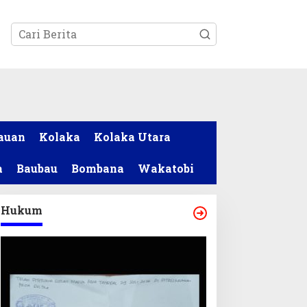
tutup
auan
Kolaka
Kolaka Utara
a
Baubau
Bombana
Wakatobi
Hukum