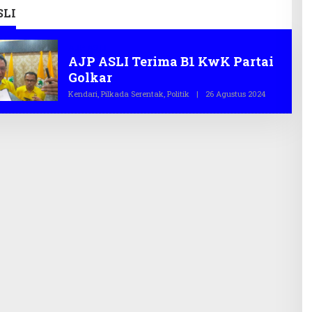
SLI
AJP ASLI
AJP ASLI Terima B1 KwK Partai
Golkar
Kendari
,
Pilkada Serentak
,
Politik
|
26 Agustus 2024
O
L
E
H
T
E
G
A
S
.
C
O