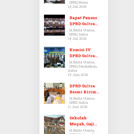
DPRD, Muna
Dugaan Jual
14 Juli 2026
Beli Tanah
Bermasalah di
Rapat Pansus
Muna
DPRD Sultra
Diskors Dua
Di Berita Utama,
DPRD, Sultra
Kali Akibat
14 Juli 2026
Ketidakhadira
n Pj Sekda
Komisi IV
DPRD Sultra
Kawal Hak
Di Berita Utama,
DPRD, Pendidikan,
Guru,
Sultra
Rencanakan
15 Juni 2026
Revisi Perda
Pendidikan
DPRD Sultra
Resmi Kirim
Aspirasi Tolak
Di Berita Utama,
DPRD, Sultra
Peraturan
11 Juni 2026
BPOM No. 5
Tahun 2026 ke
Sekolah
Komisi IX DPR
Megah, Gaji
RI
Guru Berdarah-
Di Berita Utama,