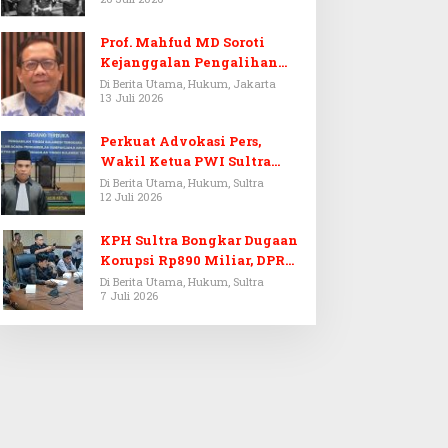
Prof. Mahfud MD Soroti
Kejanggalan Pengalihan
Penyelidikan Tersangka
Di Berita Utama, Hukum, Jakarta
13 Juli 2026
Febrie Adriansyah
Perkuat Advokasi Pers,
Wakil Ketua PWI Sultra
Resmi Dilantik Menjadi
Di Berita Utama, Hukum, Sultra
12 Juli 2026
Advokat PERADI
KPH Sultra Bongkar Dugaan
Korupsi Rp890 Miliar, DPRD
Sultra Gelar RDP
Di Berita Utama, Hukum, Sultra
7 Juli 2026