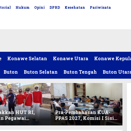
torial
Hukum
Opini
DPRD
Kesehatan
Pariwisata
e
Konawe Selatan
Konawe Utara
Konawe Kepul
Buton
Buton Selatan
Buton Tengah
Buton Utar
akkan HUT RI,
Pra-Pembahasan KUA-
an Pegawai
PPAS 2027, Komisi I Sisir
ariat DPRD Sultra
Program Prioritas
Lomba Bola Gotong
Berkelanjutan