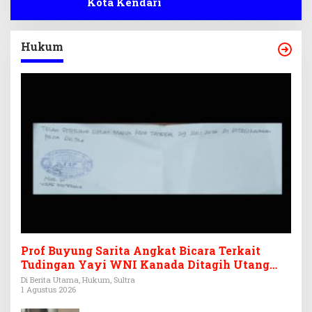
Kota Kendari
Hukum
Prof Buyung Sarita Angkat Bicara Terkait
Tudingan Yayi WNI Kanada Ditagih Utang
Rp3,6 Miliar
Di Berita Utama, Hukum, Sultra
1 Agustus 2026