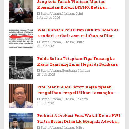
Sengketa Tanah Warisan Mantan
Komandan Korem 143/HO, Ketika
Warisan Menjadi Arena Pemerasan
Di Berita Utama, Hukum, Opini
1 Agustus 2026
WNI Kanada Polisikan Oknum Dosen di
Kendari Terkait Aset Puluhan Miliar
Di Berita Utama, Hukum, Sultra
31 Juli 2026
Polda Sultra Tetapkan Tiga Tersangka
Kasus Tambang Emas Ilegal di Bombana
Di Berita Utama, Bombana, Hukum
26 Juli 2026
Prof. Mahfud MD Soroti Kejanggalan
Pengalihan Penyelidikan Tersangka
Febrie Adriansyah
Di Berita Utama, Hukum, Jakarta
13 Juli 2026
Perkuat Advokasi Pers, Wakil Ketua PWI
Sultra Resmi Dilantik Menjadi Advokat
PERADI
Di Berita Utama, Hukum, Sultra