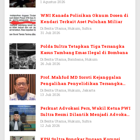
1 Agustus 2026
WNI Kanada Polisikan Oknum Dosen di
Kendari Terkait Aset Puluhan Miliar
Di Berita Utama, Hukum, Sultra
31 Juli 2026
Polda Sultra Tetapkan Tiga Tersangka
Kasus Tambang Emas Ilegal di Bombana
Di Berita Utama, Bombana, Hukum
26 Juli 2026
Prof. Mahfud MD Soroti Kejanggalan
Pengalihan Penyelidikan Tersangka
Febrie Adriansyah
Di Berita Utama, Hukum, Jakarta
13 Juli 2026
Perkuat Advokasi Pers, Wakil Ketua PWI
Sultra Resmi Dilantik Menjadi Advokat
PERADI
Di Berita Utama, Hukum, Sultra
12 Juli 2026
KPH Sultra Bongkar Dugaan Korupsi