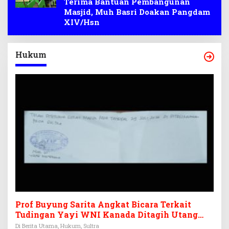
Terima Bantuan Pembangunan
Masjid, Muh Basri Doakan Pangdam
XIV/Hsn
Hukum
Prof Buyung Sarita Angkat Bicara Terkait
Tudingan Yayi WNI Kanada Ditagih Utang
Rp3,6 Miliar
Di Berita Utama, Hukum, Sultra