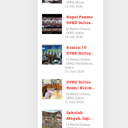
DPRD, Muna
Dugaan Jual
14 Juli 2026
Beli Tanah
Bermasalah di
Rapat Pansus
Muna
DPRD Sultra
Diskors Dua
Di Berita Utama,
DPRD, Sultra
Kali Akibat
14 Juli 2026
Ketidakhadira
n Pj Sekda
Komisi IV
DPRD Sultra
Kawal Hak
Di Berita Utama,
DPRD, Pendidikan,
Guru,
Sultra
Rencanakan
15 Juni 2026
Revisi Perda
Pendidikan
DPRD Sultra
Resmi Kirim
Aspirasi Tolak
Di Berita Utama,
DPRD, Sultra
Peraturan
11 Juni 2026
BPOM No. 5
Tahun 2026 ke
Sekolah
Komisi IX DPR
Megah, Gaji
RI
Guru Berdarah-
Di Berita Utama,