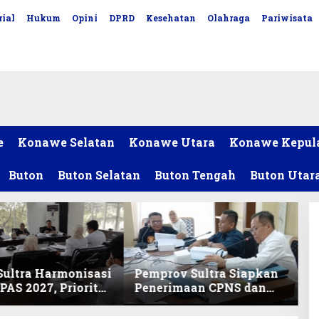
ial
Hukum
Opini
DPRD
Kesehatan
Olahraga
Pariwisata
e
Konawe Selatan
Konawe Utara
Konawe Kepul
Buton
Buton Selatan
Buton Tengah
Buton Utar
ultra Harmonisasi
Pemprov Sultra Siapkan
AS 2027, Prioritas
Penerimaan CPNS dan
ikan, Kebudayaan,
PPPK 2027, DPRD Sultra
lunasan Utang
Desak Formasi