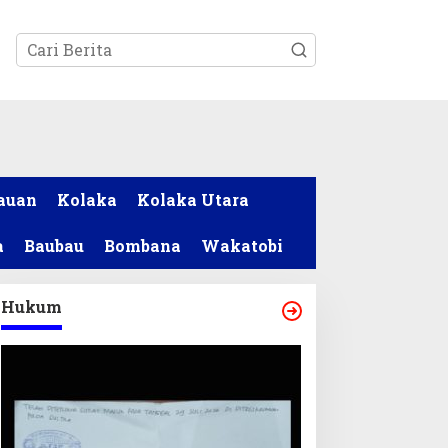
tutup
auan
Kolaka
Kolaka Utara
a
Baubau
Bombana
Wakatobi
Hukum