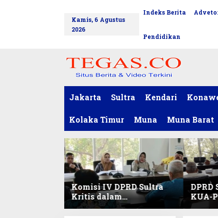
L
Indeks Berita
Advetor
tutup
e
Kamis, 6 Agustus
w
2026
a
Pendidikan
t
i
k
e
k
o
Jakarta
Sultra
Kendari
Konaw
n
t
Kolaka Timur
Muna
Muna Barat
e
n
Komisi IV DPRD Sultra
DPRD S
Kritis dalam
KUA-PP
Harmonisasi KUA-PPAS
Pendid
2027 dan Perubahan
dan Pe