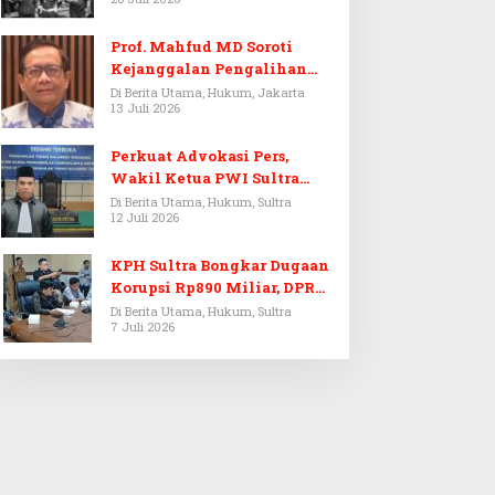
Prof. Mahfud MD Soroti
Kejanggalan Pengalihan
Penyelidikan Tersangka
Di Berita Utama, Hukum, Jakarta
13 Juli 2026
Febrie Adriansyah
Perkuat Advokasi Pers,
Wakil Ketua PWI Sultra
Resmi Dilantik Menjadi
Di Berita Utama, Hukum, Sultra
12 Juli 2026
Advokat PERADI
KPH Sultra Bongkar Dugaan
Korupsi Rp890 Miliar, DPRD
Sultra Gelar RDP
Di Berita Utama, Hukum, Sultra
7 Juli 2026