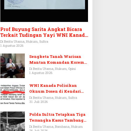
Prof Buyung Sarita Angkat Bicara
Terkait Tudingan Yayi WNI Kanada
Ditagih Utang Rp3,6 Miliar
Di Berita Utama, Hukum, Sultra
1 Agustus 2026
Sengketa Tanah Warisan
Mantan Komandan Korem
143/HO, Ketika Warisan
Di Berita Utama, Hukum, Opini
1 Agustus 2026
Menjadi Arena Pemerasan
WNI Kanada Polisikan
Oknum Dosen di Kendari
Terkait Aset Puluhan Miliar
Di Berita Utama, Hukum, Sultra
31 Juli 2026
Polda Sultra Tetapkan Tiga
Tersangka Kasus Tambang
Emas Ilegal di Bombana
Di Berita Utama, Bombana, Hukum
26 Juli 2026