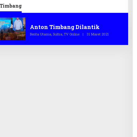
truktur
Disabilitas
 Timbang
Anton Timbang
Anton Timbang Dilantik
Berita Utama
,
Sultra
,
TV Online
|
31 Maret 2021
O
L
E
H
T
E
G
A
S
.
C
O