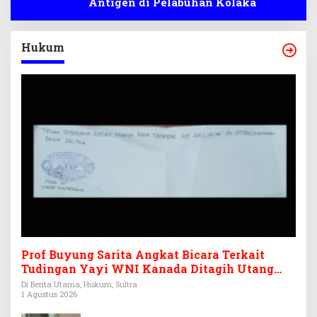
Antigen di Pelabuhan Kolaka
Hukum
Prof Buyung Sarita Angkat Bicara Terkait
Tudingan Yayi WNI Kanada Ditagih Utang
Rp3,6 Miliar
Di Berita Utama, Hukum, Sultra
1 Agustus 2026