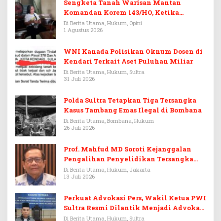
Sengketa Tanah Warisan Mantan
Komandan Korem 143/HO, Ketika
Warisan Menjadi Arena Pemerasan
Di Berita Utama, Hukum, Opini
1 Agustus 2026
WNI Kanada Polisikan Oknum Dosen di
Kendari Terkait Aset Puluhan Miliar
Di Berita Utama, Hukum, Sultra
31 Juli 2026
Polda Sultra Tetapkan Tiga Tersangka
Kasus Tambang Emas Ilegal di Bombana
Di Berita Utama, Bombana, Hukum
26 Juli 2026
Prof. Mahfud MD Soroti Kejanggalan
Pengalihan Penyelidikan Tersangka
Febrie Adriansyah
Di Berita Utama, Hukum, Jakarta
13 Juli 2026
Perkuat Advokasi Pers, Wakil Ketua PWI
Sultra Resmi Dilantik Menjadi Advokat
PERADI
Di Berita Utama, Hukum, Sultra