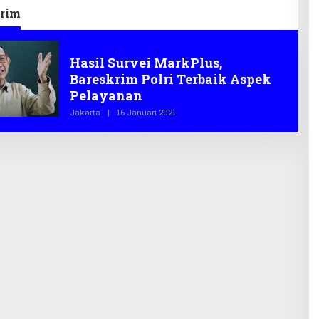
rim
Bareskrim
,
MarkPlus
,
polri
Hasil Survei MarkPlus,
Bareskrim Polri Terbaik Aspek
Pelayanan
Jakarta
|
16 Januari 2021
O
L
E
H
T
E
G
A
S
.
C
O