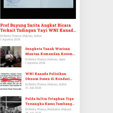
Prof Buyung Sarita Angkat Bicara
Terkait Tudingan Yayi WNI Kanada
Ditagih Utang Rp3,6 Miliar
Di Berita Utama, Hukum, Sultra
1 Agustus 2026
Sengketa Tanah Warisan
Mantan Komandan Korem
143/HO, Ketika Warisan
Di Berita Utama, Hukum, Opini
1 Agustus 2026
Menjadi Arena Pemerasan
WNI Kanada Polisikan
Oknum Dosen di Kendari
Terkait Aset Puluhan Miliar
Di Berita Utama, Hukum, Sultra
31 Juli 2026
Polda Sultra Tetapkan Tiga
Tersangka Kasus Tambang
Emas Ilegal di Bombana
Di Berita Utama, Bombana, Hukum
26 Juli 2026