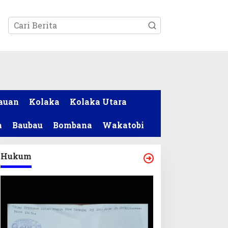
tutup
auan
Kolaka
Kolaka Utara
a
Baubau
Bombana
Wakatobi
Hukum