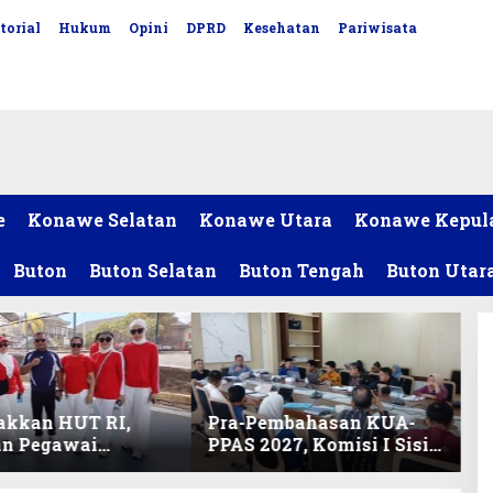
torial
Hukum
Opini
DPRD
Kesehatan
Pariwisata
e
Konawe Selatan
Konawe Utara
Konawe Kepul
Buton
Buton Selatan
Buton Tengah
Buton Utar
akkan HUT RI,
Pra-Pembahasan KUA-
an Pegawai
PPAS 2027, Komisi I Sisir
ariat DPRD Sultra
Program Prioritas
Lomba Bola Gotong
Berkelanjutan