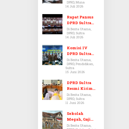
DPRD, Muna
Dugaan Jual
14 Juli 2026
Beli Tanah
Bermasalah di
Rapat Pansus
Muna
DPRD Sultra
Diskors Dua
Di Berita Utama,
DPRD, Sultra
Kali Akibat
14 Juli 2026
Ketidakhadira
n Pj Sekda
Komisi IV
DPRD Sultra
Kawal Hak
Di Berita Utama,
DPRD, Pendidikan,
Guru,
Sultra
Rencanakan
15 Juni 2026
Revisi Perda
Pendidikan
DPRD Sultra
Resmi Kirim
Aspirasi Tolak
Di Berita Utama,
DPRD, Sultra
Peraturan
11 Juni 2026
BPOM No. 5
Tahun 2026 ke
Sekolah
Komisi IX DPR
Megah, Gaji
RI
Guru Berdarah-
Di Berita Utama,