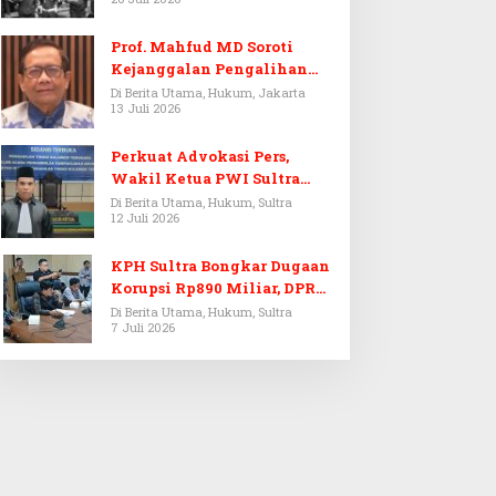
Prof. Mahfud MD Soroti
Kejanggalan Pengalihan
Penyelidikan Tersangka
Di Berita Utama, Hukum, Jakarta
13 Juli 2026
Febrie Adriansyah
Perkuat Advokasi Pers,
Wakil Ketua PWI Sultra
Resmi Dilantik Menjadi
Di Berita Utama, Hukum, Sultra
12 Juli 2026
Advokat PERADI
KPH Sultra Bongkar Dugaan
Korupsi Rp890 Miliar, DPRD
Sultra Gelar RDP
Di Berita Utama, Hukum, Sultra
7 Juli 2026