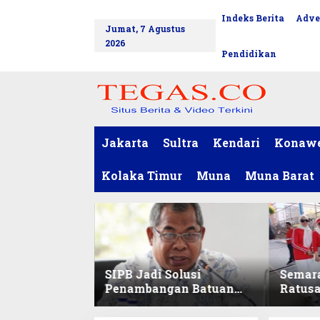
L
Indeks Berita
Adve
tutup
e
Jumat, 7 Agustus
w
2026
a
Pendidikan
t
i
k
e
k
o
Jakarta
Sultra
Kendari
Konaw
n
t
Kolaka Timur
Muna
Muna Barat
e
n
SIPB Jadi Solusi
Semar
Penambangan Batuan
Ratus
Komoditas ex-Golongan
Sekret
C di Sultra
Ikuti 