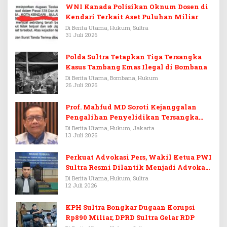
WNI Kanada Polisikan Oknum Dosen di
Kendari Terkait Aset Puluhan Miliar
Di Berita Utama, Hukum, Sultra
31 Juli 2026
Polda Sultra Tetapkan Tiga Tersangka
Kasus Tambang Emas Ilegal di Bombana
Di Berita Utama, Bombana, Hukum
26 Juli 2026
Prof. Mahfud MD Soroti Kejanggalan
Pengalihan Penyelidikan Tersangka
Febrie Adriansyah
Di Berita Utama, Hukum, Jakarta
13 Juli 2026
Perkuat Advokasi Pers, Wakil Ketua PWI
Sultra Resmi Dilantik Menjadi Advokat
PERADI
Di Berita Utama, Hukum, Sultra
12 Juli 2026
KPH Sultra Bongkar Dugaan Korupsi
Rp890 Miliar, DPRD Sultra Gelar RDP