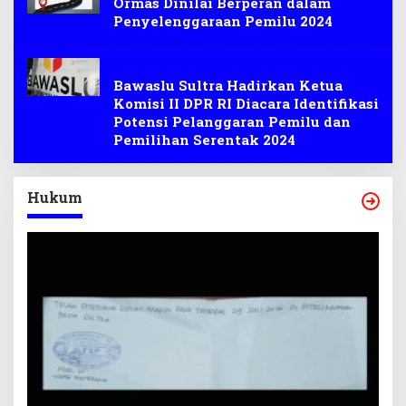
Ormas Dinilai Berperan dalam
Penyelenggaraan Pemilu 2024
Bawaslu Sultra
Bawaslu Sultra Hadirkan Ketua
Komisi II DPR RI Diacara Identifikasi
Potensi Pelanggaran Pemilu dan
Pemilihan Serentak 2024
Hukum