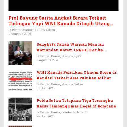
Prof Buyung Sarita Angkat Bicara Terkait
Tudingan Yayi WNI Kanada Ditagih Utang
Rp3,6 Miliar
Di Berita Utama, Hukum, Sultra
1 Agustus 2026
Sengketa Tanah Warisan Mantan
Komandan Korem 143/HO, Ketika
Warisan Menjadi Arena Pemerasan
Di Berita Utama, Hukum, Opini
1 Agustus 2026
WNI Kanada Polisikan Oknum Dosen di
Kendari Terkait Aset Puluhan Miliar
Di Berita Utama, Hukum, Sultra
31 Juli 2026
Polda Sultra Tetapkan Tiga Tersangka
Kasus Tambang Emas Ilegal di Bombana
Di Berita Utama, Bombana, Hukum
26 Juli 2026