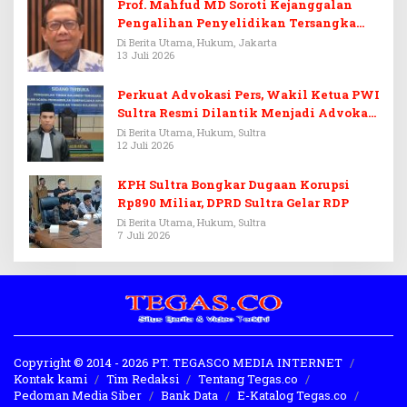
Prof. Mahfud MD Soroti Kejanggalan
Pengalihan Penyelidikan Tersangka
Febrie Adriansyah
Di Berita Utama, Hukum, Jakarta
13 Juli 2026
Perkuat Advokasi Pers, Wakil Ketua PWI
Sultra Resmi Dilantik Menjadi Advokat
PERADI
Di Berita Utama, Hukum, Sultra
12 Juli 2026
KPH Sultra Bongkar Dugaan Korupsi
Rp890 Miliar, DPRD Sultra Gelar RDP
Di Berita Utama, Hukum, Sultra
7 Juli 2026
Copyright © 2014 - 2026 PT. TEGASCO MEDIA INTERNET
Kontak kami
Tim Redaksi
Tentang Tegas.co
Pedoman Media Siber
Bank Data
E-Katalog Tegas.co