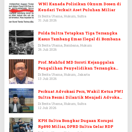
WNI Kanada Polisikan Oknum Dosen di
Kendari Terkait Aset Puluhan Miliar
Di Berita Utama, Hukum, Sultra
31 Juli 2026
Polda Sultra Tetapkan Tiga Tersangka
Kasus Tambang Emas Ilegal di Bombana
Di Berita Utama, Bombana, Hukum
26 Juli 2026
Prof. Mahfud MD Soroti Kejanggalan
Pengalihan Penyelidikan Tersangka
Febrie Adriansyah
Di Berita Utama, Hukum, Jakarta
13 Juli 2026
Perkuat Advokasi Pers, Wakil Ketua PWI
Sultra Resmi Dilantik Menjadi Advokat
PERADI
Di Berita Utama, Hukum, Sultra
12 Juli 2026
KPH Sultra Bongkar Dugaan Korupsi
Rp890 Miliar, DPRD Sultra Gelar RDP