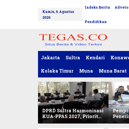
L
Indeks Berita
Advetor
tutup
e
Kamis, 6 Agustus
w
2026
a
Pendidikan
t
i
k
e
k
o
Jakarta
Sultra
Kendari
Konaw
n
t
Kolaka Timur
Muna
Muna Barat
e
n
DPRD Sultra Harmonisasi
Pempro
KUA-PPAS 2027, Prioritas
Pener
Pendidikan, Kebudayaan,
PPPK 2
dan Pelunasan Utang
Desak