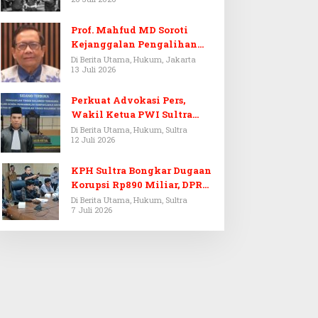
Prof. Mahfud MD Soroti
Kejanggalan Pengalihan
Penyelidikan Tersangka
Di Berita Utama, Hukum, Jakarta
13 Juli 2026
Febrie Adriansyah
Perkuat Advokasi Pers,
Wakil Ketua PWI Sultra
Resmi Dilantik Menjadi
Di Berita Utama, Hukum, Sultra
12 Juli 2026
Advokat PERADI
KPH Sultra Bongkar Dugaan
Korupsi Rp890 Miliar, DPRD
Sultra Gelar RDP
Di Berita Utama, Hukum, Sultra
7 Juli 2026