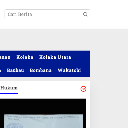
tutup
auan
Kolaka
Kolaka Utara
a
Baubau
Bombana
Wakatobi
Hukum