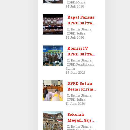
DPRD, Muna
Dugaan Jual
14 Juli 2026
Beli Tanah
Bermasalah di
Rapat Pansus
Muna
DPRD Sultra
Diskors Dua
Di Berita Utama,
DPRD, Sultra
Kali Akibat
14 Juli 2026
Ketidakhadira
n Pj Sekda
Komisi IV
DPRD Sultra
Kawal Hak
Di Berita Utama,
DPRD, Pendidikan,
Guru,
Sultra
Rencanakan
15 Juni 2026
Revisi Perda
Pendidikan
DPRD Sultra
Resmi Kirim
Aspirasi Tolak
Di Berita Utama,
DPRD, Sultra
Peraturan
11 Juni 2026
BPOM No. 5
Tahun 2026 ke
Sekolah
Komisi IX DPR
Megah, Gaji
RI
Guru Berdarah-
Di Berita Utama,