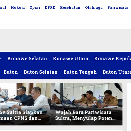
ial
Hukum
Opini
DPRD
Kesehatan
Olahraga
Pariwisata
e
Konawe Selatan
Konawe Utara
Konawe Kepul
Buton
Buton Selatan
Buton Tengah
Buton Utar
v Sultra Siapkan
Wajah Baru Pariwisata
imaan CPNS dan
Sultra, Menyulap Potensi
027, DPRD Sultra
Lokal Lewat Sentuhan
 Formasi
Digital dan Penguatan