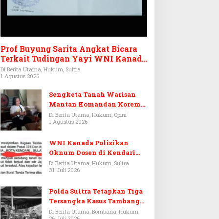
Prof Buyung Sarita Angkat Bicara
Terkait Tudingan Yayi WNI Kanada
Ditagih Utang Rp3,6 Miliar
Di Berita Utama, Hukum, Sultra
1 Agustus 2026
Sengketa Tanah Warisan
Mantan Komandan Korem
143/HO, Ketika Warisan
Di Berita Utama, Hukum, Opini
1 Agustus 2026
Menjadi Arena Pemerasan
WNI Kanada Polisikan
Oknum Dosen di Kendari
Terkait Aset Puluhan Miliar
Di Berita Utama, Hukum, Sultra
31 Juli 2026
Polda Sultra Tetapkan Tiga
Tersangka Kasus Tambang
Emas Ilegal di Bombana
Di Berita Utama, Bombana, Hukum
26 Juli 2026