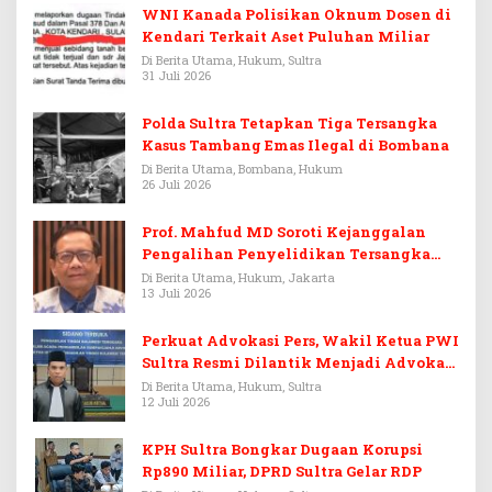
WNI Kanada Polisikan Oknum Dosen di
Kendari Terkait Aset Puluhan Miliar
Di Berita Utama, Hukum, Sultra
31 Juli 2026
Polda Sultra Tetapkan Tiga Tersangka
Kasus Tambang Emas Ilegal di Bombana
Di Berita Utama, Bombana, Hukum
26 Juli 2026
Prof. Mahfud MD Soroti Kejanggalan
Pengalihan Penyelidikan Tersangka
Febrie Adriansyah
Di Berita Utama, Hukum, Jakarta
13 Juli 2026
Perkuat Advokasi Pers, Wakil Ketua PWI
Sultra Resmi Dilantik Menjadi Advokat
PERADI
Di Berita Utama, Hukum, Sultra
12 Juli 2026
KPH Sultra Bongkar Dugaan Korupsi
Rp890 Miliar, DPRD Sultra Gelar RDP