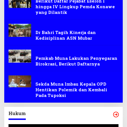
Berikut Daftar Pejabat Eselon I
hingga IV Lingkup Pemda Konawe
yang Dilantik
Birokrasi
Dr Bahri Tagih Kinerja dan
Kedisiplinan ASN Mubar
Birokrasi
Pemkab Muna Lakukan Penyegaran
Birokrasi, Berikut Daftarnya
Birokrasi
Sekda Muna Imbau Kepala OPD
Hentikan Polemik dan Kembali
Pada Tupoksi
Hukum