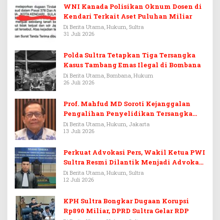
WNI Kanada Polisikan Oknum Dosen di
Kendari Terkait Aset Puluhan Miliar
Di Berita Utama, Hukum, Sultra
31 Juli 2026
Polda Sultra Tetapkan Tiga Tersangka
Kasus Tambang Emas Ilegal di Bombana
Di Berita Utama, Bombana, Hukum
26 Juli 2026
Prof. Mahfud MD Soroti Kejanggalan
Pengalihan Penyelidikan Tersangka
Febrie Adriansyah
Di Berita Utama, Hukum, Jakarta
13 Juli 2026
Perkuat Advokasi Pers, Wakil Ketua PWI
Sultra Resmi Dilantik Menjadi Advokat
PERADI
Di Berita Utama, Hukum, Sultra
12 Juli 2026
KPH Sultra Bongkar Dugaan Korupsi
Rp890 Miliar, DPRD Sultra Gelar RDP