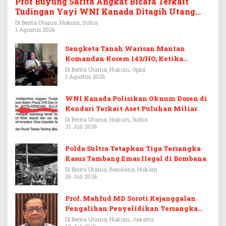
Prof Buyung Sarita Angkat Bicara Terkait
Tudingan Yayi WNI Kanada Ditagih Utang
Rp3,6 Miliar
Di Berita Utama, Hukum, Sultra
1 Agustus 2026
Sengketa Tanah Warisan Mantan
Komandan Korem 143/HO, Ketika
Warisan Menjadi Arena Pemerasan
Di Berita Utama, Hukum, Opini
1 Agustus 2026
WNI Kanada Polisikan Oknum Dosen di
Kendari Terkait Aset Puluhan Miliar
Di Berita Utama, Hukum, Sultra
31 Juli 2026
Polda Sultra Tetapkan Tiga Tersangka
Kasus Tambang Emas Ilegal di Bombana
Di Berita Utama, Bombana, Hukum
26 Juli 2026
Prof. Mahfud MD Soroti Kejanggalan
Pengalihan Penyelidikan Tersangka
Febrie Adriansyah
Di Berita Utama, Hukum, Jakarta