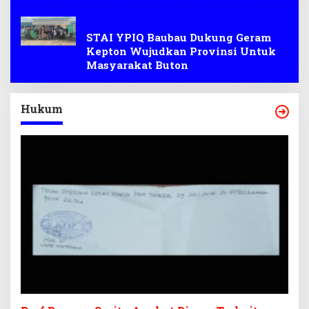
Deklarasi
STAI YPIQ Baubau Dukung Geram
Kepton Wujudkan Provinsi Untuk
Masyarakat Buton
Hukum