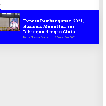
e
Expose
Expose Pembangunan 2021,
Rusman: Muna Hari ini
Dibangun dengan Cinta
Berita Utama
,
Muna
|
16 Desember 2021
O
L
E
H
T
E
G
A
S
.
C
O