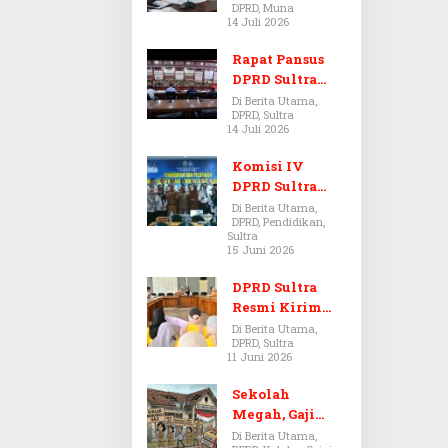
DPRD, Muna
Dugaan Jual
14 Juli 2026
Beli Tanah
Bermasalah di
Rapat Pansus
Muna
DPRD Sultra
Diskors Dua
Di Berita Utama,
DPRD, Sultra
Kali Akibat
14 Juli 2026
Ketidakhadira
n Pj Sekda
Komisi IV
DPRD Sultra
Kawal Hak
Di Berita Utama,
DPRD, Pendidikan,
Guru,
Sultra
Rencanakan
15 Juni 2026
Revisi Perda
Pendidikan
DPRD Sultra
Resmi Kirim
Aspirasi Tolak
Di Berita Utama,
DPRD, Sultra
Peraturan
11 Juni 2026
BPOM No. 5
Tahun 2026 ke
Sekolah
Komisi IX DPR
Megah, Gaji
RI
Guru Berdarah-
Di Berita Utama,