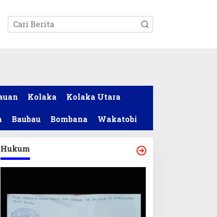
tutup
auan
Kolaka
Kolaka Utara
a
Baubau
Bombana
Wakatobi
Hukum