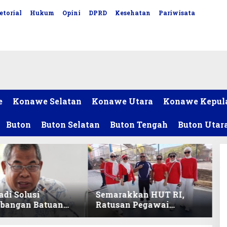
etorial
Hukum
Opini
DPRD
Kesehatan
Pariwisata
e
Konawe Selatan
Konawe Utara
Konawe Kepul
Buton
Buton Selatan
Buton Tengah
Buton Utar
adi Solusi
Semarakkan HUT RI,
bangan Batuan
Ratusan Pegawai
itas ex-Golongan
Sekretariat DPRD Sultra
ltra
Ikuti Lomba Bola Gotong