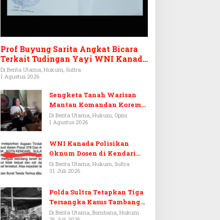
Prof Buyung Sarita Angkat Bicara
Terkait Tudingan Yayi WNI Kanada
Ditagih Utang Rp3,6 Miliar
Di Berita Utama, Hukum, Sultra
1 Agustus 2026
Sengketa Tanah Warisan
Mantan Komandan Korem
143/HO, Ketika Warisan
Di Berita Utama, Hukum, Opini
1 Agustus 2026
Menjadi Arena Pemerasan
WNI Kanada Polisikan
Oknum Dosen di Kendari
Terkait Aset Puluhan Miliar
Di Berita Utama, Hukum, Sultra
31 Juli 2026
Polda Sultra Tetapkan Tiga
Tersangka Kasus Tambang
Emas Ilegal di Bombana
Di Berita Utama, Bombana, Hukum
26 Juli 2026