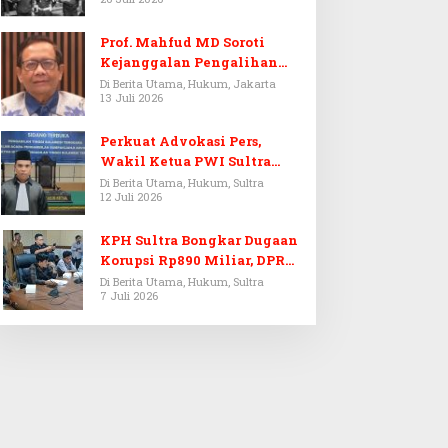
Prof. Mahfud MD Soroti
Kejanggalan Pengalihan
Penyelidikan Tersangka
Di Berita Utama, Hukum, Jakarta
13 Juli 2026
Febrie Adriansyah
Perkuat Advokasi Pers,
Wakil Ketua PWI Sultra
Resmi Dilantik Menjadi
Di Berita Utama, Hukum, Sultra
12 Juli 2026
Advokat PERADI
KPH Sultra Bongkar Dugaan
Korupsi Rp890 Miliar, DPRD
Sultra Gelar RDP
Di Berita Utama, Hukum, Sultra
7 Juli 2026