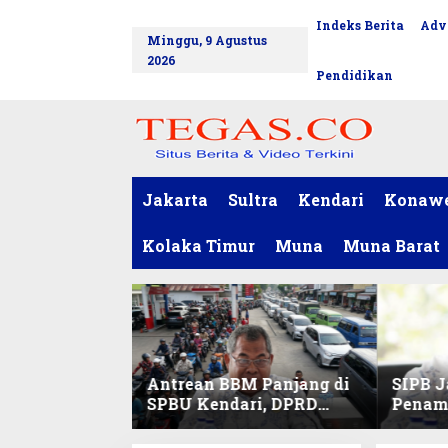
L
Indeks Berita
Adv
tutup
e
Minggu, 9 Agustus
w
2026
a
Pendidikan
t
i
k
e
k
o
Jakarta
Sultra
Kendari
Konaw
n
t
Kolaka Timur
Muna
Muna Barat
e
n
Antrean BBM Panjang di
SIPB J
SPBU Kendari, DPRD
Penam
Sultra Duga Sistem
Komod
Barcode Curang
C di Su