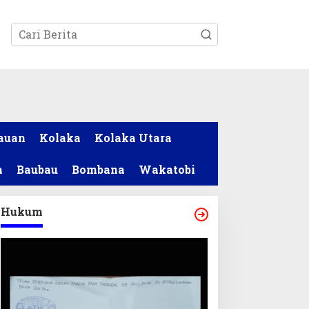
tutup
auan
Kolaka
Kolaka Utara
a
Baubau
Bombana
Wakatobi
Hukum