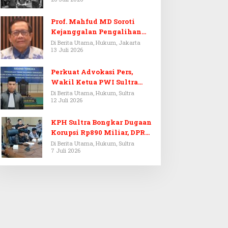
Prof. Mahfud MD Soroti
Kejanggalan Pengalihan
Penyelidikan Tersangka
Di Berita Utama, Hukum, Jakarta
13 Juli 2026
Febrie Adriansyah
Perkuat Advokasi Pers,
Wakil Ketua PWI Sultra
Resmi Dilantik Menjadi
Di Berita Utama, Hukum, Sultra
12 Juli 2026
Advokat PERADI
KPH Sultra Bongkar Dugaan
Korupsi Rp890 Miliar, DPRD
Sultra Gelar RDP
Di Berita Utama, Hukum, Sultra
7 Juli 2026