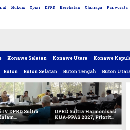
rial
Hukum
Opini
DPRD
Kesehatan
Olahraga
Pariwisata
e
Konawe Selatan
Konawe Utara
Konawe Kepul
Buton
Buton Selatan
Buton Tengah
Buton Utar
 IV DPRD Sultra
DPRD Sultra Harmonisasi
 dalam
KUA-PPAS 2027, Prioritas
nisasi KUA-PPAS
Pendidikan, Kebudayaan,
an Perubahan
dan Pelunasan Utang