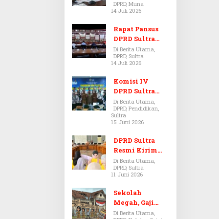
DPRD, Muna
Dugaan Jual
14 Juli 2026
Beli Tanah
Bermasalah di
Rapat Pansus
Muna
DPRD Sultra
Diskors Dua
Di Berita Utama,
DPRD, Sultra
Kali Akibat
14 Juli 2026
Ketidakhadira
n Pj Sekda
Komisi IV
DPRD Sultra
Kawal Hak
Di Berita Utama,
DPRD, Pendidikan,
Guru,
Sultra
Rencanakan
15 Juni 2026
Revisi Perda
Pendidikan
DPRD Sultra
Resmi Kirim
Aspirasi Tolak
Di Berita Utama,
DPRD, Sultra
Peraturan
11 Juni 2026
BPOM No. 5
Tahun 2026 ke
Sekolah
Komisi IX DPR
Megah, Gaji
RI
Guru Berdarah-
Di Berita Utama,