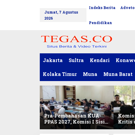
L
Indeks Berita
Adveto
tutup
e
Jumat, 7 Agustus
w
2026
a
Pendidikan
t
i
k
e
k
o
Jakarta
Sultra
Kendari
Konaw
n
t
Kolaka Timur
Muna
Muna Barat
e
n
Pra-Pembahasan KUA-
Komisi
PPAS 2027, Komisi I Sisir
Kritis
Program Prioritas
Harmo
Berkelanjutan
2027 d