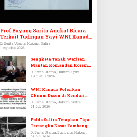
Prof Buyung Sarita Angkat Bicara
Terkait Tudingan Yayi WNI Kanada
Ditagih Utang Rp3,6 Miliar
Di Berita Utama, Hukum, Sultra
1 Agustus 2026
Sengketa Tanah Warisan
Mantan Komandan Korem
143/HO, Ketika Warisan
Di Berita Utama, Hukum, Opini
1 Agustus 2026
Menjadi Arena Pemerasan
WNI Kanada Polisikan
Oknum Dosen di Kendari
Terkait Aset Puluhan Miliar
Di Berita Utama, Hukum, Sultra
31 Juli 2026
Polda Sultra Tetapkan Tiga
Tersangka Kasus Tambang
Emas Ilegal di Bombana
Di Berita Utama, Bombana, Hukum
26 Juli 2026