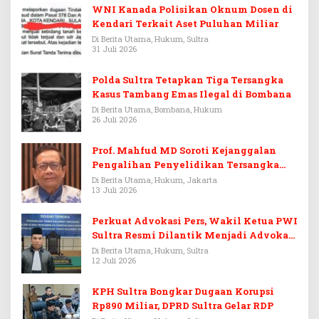
WNI Kanada Polisikan Oknum Dosen di
Kendari Terkait Aset Puluhan Miliar
Di Berita Utama, Hukum, Sultra
31 Juli 2026
Polda Sultra Tetapkan Tiga Tersangka
Kasus Tambang Emas Ilegal di Bombana
Di Berita Utama, Bombana, Hukum
26 Juli 2026
Prof. Mahfud MD Soroti Kejanggalan
Pengalihan Penyelidikan Tersangka
Febrie Adriansyah
Di Berita Utama, Hukum, Jakarta
13 Juli 2026
Perkuat Advokasi Pers, Wakil Ketua PWI
Sultra Resmi Dilantik Menjadi Advokat
PERADI
Di Berita Utama, Hukum, Sultra
12 Juli 2026
KPH Sultra Bongkar Dugaan Korupsi
Rp890 Miliar, DPRD Sultra Gelar RDP