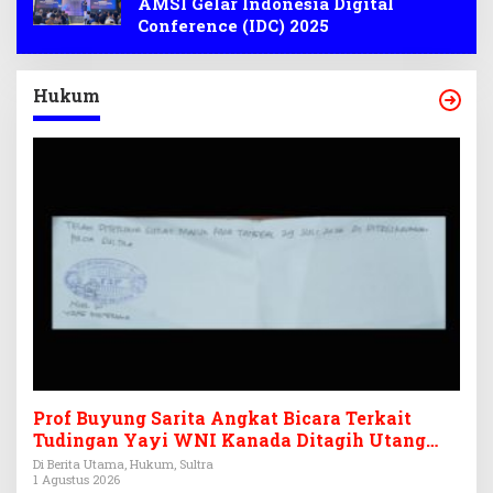
AMSI Gelar Indonesia Digital
Conference (IDC) 2025
Hukum
Prof Buyung Sarita Angkat Bicara Terkait
Tudingan Yayi WNI Kanada Ditagih Utang
Rp3,6 Miliar
Di Berita Utama, Hukum, Sultra
1 Agustus 2026