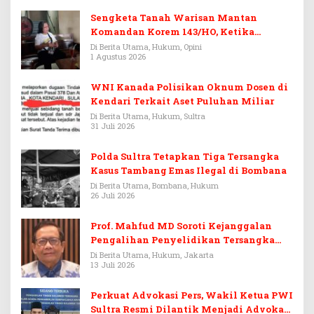
Sengketa Tanah Warisan Mantan
Komandan Korem 143/HO, Ketika
Warisan Menjadi Arena Pemerasan
Di Berita Utama, Hukum, Opini
1 Agustus 2026
WNI Kanada Polisikan Oknum Dosen di
Kendari Terkait Aset Puluhan Miliar
Di Berita Utama, Hukum, Sultra
31 Juli 2026
Polda Sultra Tetapkan Tiga Tersangka
Kasus Tambang Emas Ilegal di Bombana
Di Berita Utama, Bombana, Hukum
26 Juli 2026
Prof. Mahfud MD Soroti Kejanggalan
Pengalihan Penyelidikan Tersangka
Febrie Adriansyah
Di Berita Utama, Hukum, Jakarta
13 Juli 2026
Perkuat Advokasi Pers, Wakil Ketua PWI
Sultra Resmi Dilantik Menjadi Advokat