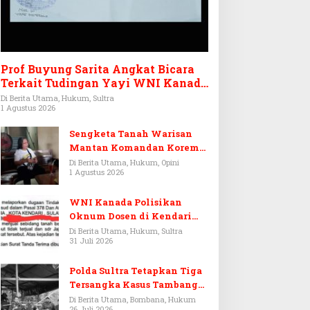
Prof Buyung Sarita Angkat Bicara
Terkait Tudingan Yayi WNI Kanada
Ditagih Utang Rp3,6 Miliar
Di Berita Utama, Hukum, Sultra
1 Agustus 2026
Sengketa Tanah Warisan
Mantan Komandan Korem
143/HO, Ketika Warisan
Di Berita Utama, Hukum, Opini
1 Agustus 2026
Menjadi Arena Pemerasan
WNI Kanada Polisikan
Oknum Dosen di Kendari
Terkait Aset Puluhan Miliar
Di Berita Utama, Hukum, Sultra
31 Juli 2026
Polda Sultra Tetapkan Tiga
Tersangka Kasus Tambang
Emas Ilegal di Bombana
Di Berita Utama, Bombana, Hukum
26 Juli 2026