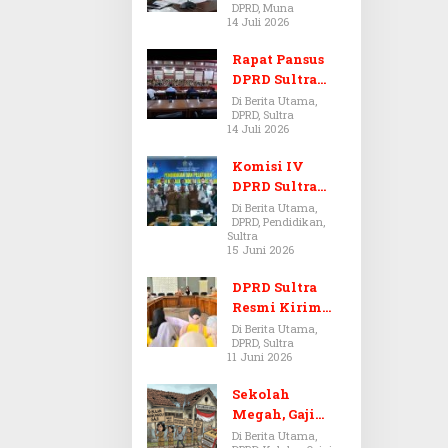
DPRD, Muna
Dugaan Jual
14 Juli 2026
Beli Tanah
Bermasalah di
Rapat Pansus
Muna
DPRD Sultra
Diskors Dua
Di Berita Utama,
DPRD, Sultra
Kali Akibat
14 Juli 2026
Ketidakhadira
n Pj Sekda
Komisi IV
DPRD Sultra
Kawal Hak
Di Berita Utama,
DPRD, Pendidikan,
Guru,
Sultra
Rencanakan
15 Juni 2026
Revisi Perda
Pendidikan
DPRD Sultra
Resmi Kirim
Aspirasi Tolak
Di Berita Utama,
DPRD, Sultra
Peraturan
11 Juni 2026
BPOM No. 5
Tahun 2026 ke
Sekolah
Komisi IX DPR
Megah, Gaji
RI
Guru Berdarah-
Di Berita Utama,