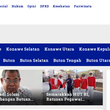
orial
Hukum
Opini
DPRD
Kesehatan
Pariwisata
e
Konawe Selatan
Konawe Utara
Konawe Kepul
Buton
Buton Selatan
Buton Tengah
Buton Utar
adi Solusi
Semarakkan HUT RI,
bangan Batuan
Ratusan Pegawai
itas ex-Golongan
Sekretariat DPRD Sultra
ltra
Ikuti Lomba Bola Gotong