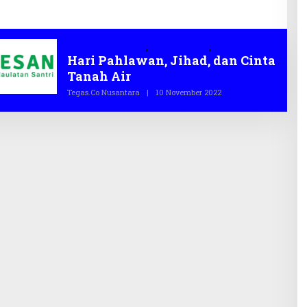
dan Cinta Tanah Air
,
Hari Pahlawan
,
Jihad
Hari Pahlawan, Jihad, dan Cinta
Tanah Air
Tegas.co Nusantara
|
10 November 2022
O
L
E
H
T
E
G
A
S
.
C
O