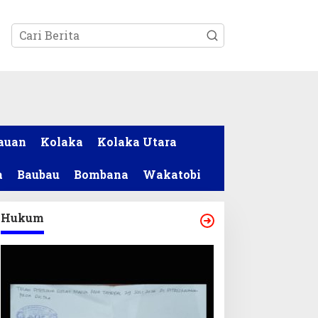
tutup
auan
Kolaka
Kolaka Utara
a
Baubau
Bombana
Wakatobi
Hukum