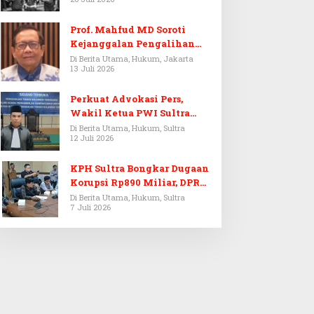
Prof. Mahfud MD Soroti
Kejanggalan Pengalihan
Penyelidikan Tersangka
Di Berita Utama, Hukum, Jakarta
13 Juli 2026
Febrie Adriansyah
Perkuat Advokasi Pers,
Wakil Ketua PWI Sultra
Resmi Dilantik Menjadi
Di Berita Utama, Hukum, Sultra
12 Juli 2026
Advokat PERADI
KPH Sultra Bongkar Dugaan
Korupsi Rp890 Miliar, DPRD
Sultra Gelar RDP
Di Berita Utama, Hukum, Sultra
7 Juli 2026