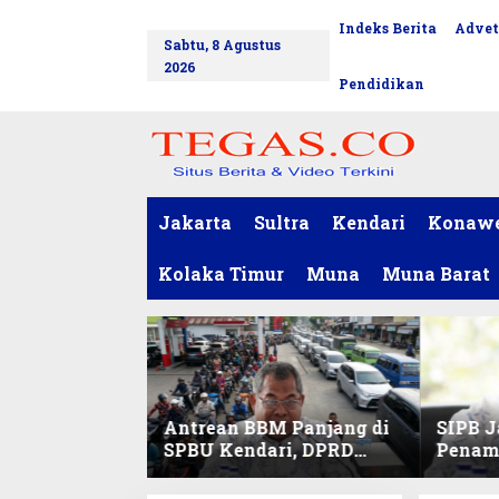
L
Indeks Berita
Advet
tutup
e
Sabtu, 8 Agustus
w
2026
a
Pendidikan
t
i
k
e
k
o
Jakarta
Sultra
Kendari
Konaw
n
t
Kolaka Timur
Muna
Muna Barat
e
n
Antrean BBM Panjang di
SIPB J
SPBU Kendari, DPRD
Penam
Sultra Duga Sistem
Komod
Barcode Curang
C di Su